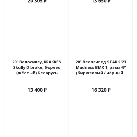
20 305
₽
13 650
₽
20" Велосипед KRAKKEN
20" Велосипед STARK '23
Skully D brake, 6-speed
Madness BMX 1, рама-9"
(жёлтый) Беларусь
(бирюзовый / чёрный /
голубой)
13 400
₽
16 320
₽