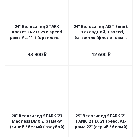
24" Велосипед STARK
24" Велосипед AIST Smart
Rocket 24.2 D '25 8-speed
1.1 складной, 1 speed,
рама AL: 11,5 (оранжевый
багажник (фиолетовый)
матовый/сине-серый)
Беларусь
Россия
33 900
₽
12 600
₽
20" Велосипед STARK '23
29" Велосипед STARK '21
Madness BMX 2, рама-9"
TANK .2 НD, 21 speed, AL-
(синий / белый / голубой)
рама 22" (серый / белый)