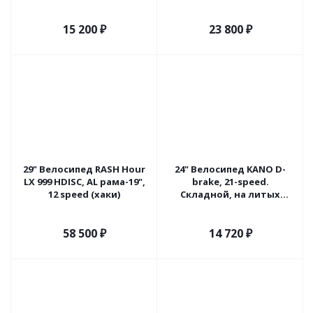
розовый) Беларусь
(золотой) Россия
15 200
₽
23 800
₽
29" Велосипед RASH Hour
24" Велосипед KANO D-
LX 999 HDISC, AL рама-19",
brake, 21-speed.
12 speed (хаки)
Складной, на литых
дисках.
58 500
₽
14 720
₽