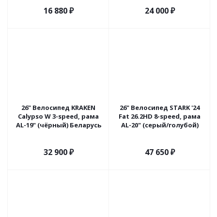
16 880
₽
24 000
₽
26" Велосипед KRAKEN
26" Велосипед STARK '24
Calypso W 3-speed, рама
Fat 26.2HD 8-speed, рама
AL-19" (чёрный) Беларусь
AL-20" (серый/голубой)
32 900
₽
47 650
₽