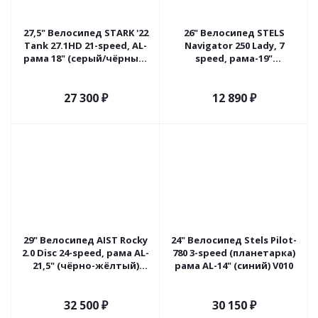
27,5" Велосипед STARK '22
26" Велосипед STELS
Tank 27.1HD 21-speed, AL-
Navigator 250 Lady, 7
рама 18" (серый/чёрный)
speed, рама-19"
Россия
(караловый) корзина.
27 300
₽
12 890
₽
29" Велосипед AIST Rocky
24" Велосипед Stels Pilot-
2.0 Disc 24-speed, рама AL-
780 3-speed (планетарка)
21,5" (чёрно-жёлтый)
рама AL-14" (синий) V010
Беларусь
32 500
₽
30 150
₽