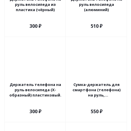
руль велосипеда из
руль велосипеда
пластика (чёрный)
(алюминий)
300
₽
510
₽
Держатель телефона на
Сумка-держатель для
руль велосипеда (Х-
смартфона (телефона)
образный) пластиковый.
на руль,
водонепроницаемый.
300
₽
550
₽