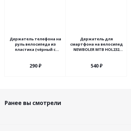
Держатель телефона на
Держатель для
руль велосипеда из
смартфона на велосипед
пластика (чёрный с
NEWBOLER MTB HOL232
красной вставкой)
(размер: 9x6,7см.)
чёрный
290
₽
540
₽
Ранее вы смотрели