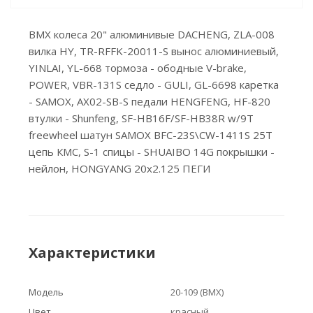
BMX колеса 20" алюминивые DACHENG, ZLA-008
вилка HY, TR-RFFK-20011-S вынос алюминиевый,
YINLAI, YL-668 тормоза - ободные V-brake,
POWER, VBR-131S седло - GULI, GL-6698 каретка
- SAMOX, AX02-SB-S педали HENGFENG, HF-820
втулки - Shunfeng, SF-HB16F/SF-HB38R w/9T
freewheel шатун SAMOX BFC-23S\CW-1411S 25T
цепь КМС, S-1 спицы - SHUAIBO 14G покрышки -
нейлон, HONGYANG 20х2.125 ПЕГИ
Характеристики
Модель
20-109 (BMX)
Цвет
красный