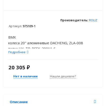
Производитель:
ROLIZ
Артикул:
975109-1
BMX
колеса 20" алюминивые DACHENG, ZLA-008
вилка HY, TR-RFFK-20011-S
Подробнее
вынос алюминиевый, YI...
20 305
₽
Нет в наличии
Нашли дешевле?
Описание