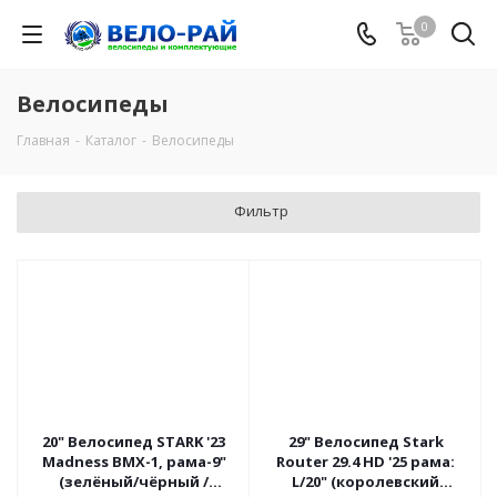
0
Велосипеды
Главная
-
Каталог
-
Велосипеды
Фильтр
20" Велосипед STARK '23
29" Велосипед Stark
Madness BMX-1, рама-9"
Router 29.4 HD '25 рама:
(зелёный/чёрный /
L/20" (королевский