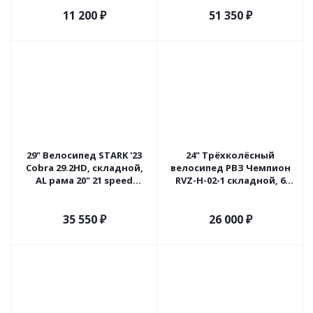
изумрудный)
11 200
₽
51 350
₽
29" Велосипед STARK '23
24" Трёхколёсный
Cobra 29.2HD, складной,
велосипед РВЗ Чемпион
AL рама 20" 21 speed
RVZ-H-02-1 складной, 6
(синий/ серебристый/
speed (серебро)
чёрный)
35 550
₽
26 000
₽