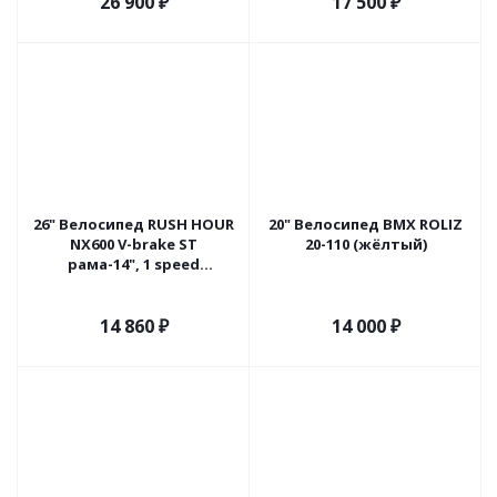
26 900
₽
17 500
₽
26" Велосипед RUSH HOUR
20" Велосипед BMX ROLIZ
NX600 V-brake ST
20-110 (жёлтый)
рама-14", 1 speed
(жёлтый)
14 860
₽
14 000
₽