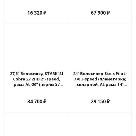
голубой)
синий/бургунди)
16 320
₽
67 900
₽
27,5" Велосипед STARK '21
24" Велосипед Stels Pilot-
Cobra 27.2HD 21-speed,
770 3-speed (планетарка)
рама AL-20" (чёрный /
складной, AL рама 14"
серый) Россия
(серый/ зелёный)
34 700
₽
29 150
₽