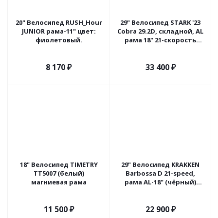
20" Велосипед RUSH_Hour
29" Велосипед STARK '23
JUNIOR рама-11" цвет:
Cobra 29.2D, складной, AL
фиолетовый.
рама 18" 21-скорость
(красный/ серый/
чёрный)
8 170
₽
33 400
₽
18" Велосипед TIMETRY
29" Велосипед KRAKKEN
TT5007 (белый)
Barbossa D 21-speed,
магниевая рама
рама AL-18" (чёрный)
Беларусь
11 500
₽
22 900
₽