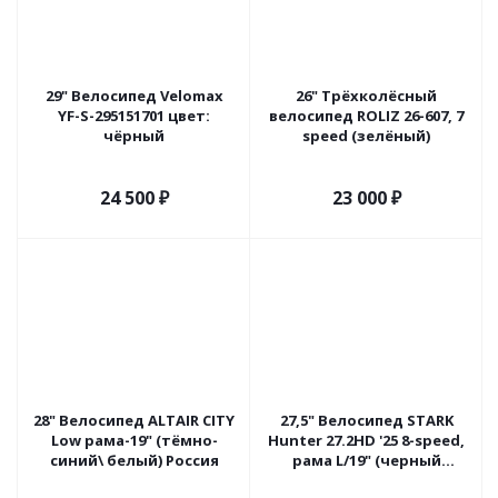
29" Велосипед Velomax
26" Трёхколёсный
YF-S-295151701 цвет:
велосипед ROLIZ 26-607, 7
чёрный
speed (зелёный)
24 500
₽
23 000
₽
28" Велосипед ALTAIR CITY
27,5" Велосипед STARK
Low рама-19" (тёмно-
Hunter 27.2HD '25 8-speed,
синий\ белый) Россия
рама L/19" (черный
матовый/сине-