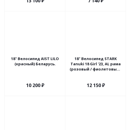
13 100
₽
7 140
₽
18" Велосипед AIST LILO
18" Велосипед STARK
(красный) Беларусь.
Tanuki 18 Girl '23, AL рама
(розовый / фиолетовый /
чёрный)
10 200
₽
12 150
₽