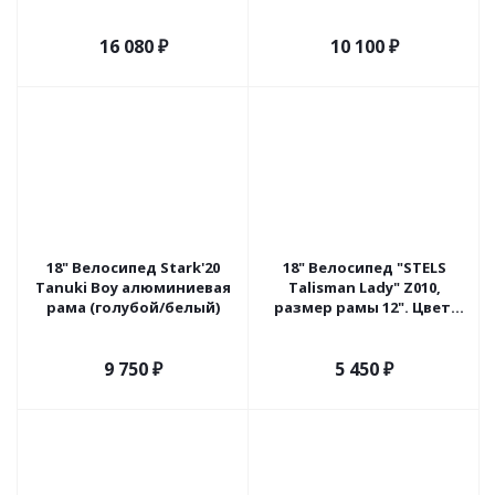
белый) V030
16 080
₽
10 100
₽
18" Велосипед Stark'20
18" Велосипед "STELS
Tanuki Boy алюминиевая
Talisman Lady" Z010,
рама (голубой/белый)
размер рамы 12". Цвет:
розовый.
9 750
₽
5 450
₽