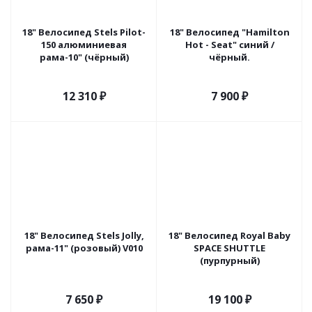
18" Велосипед Stels Pilot-
18" Велосипед "Hamilton
150 алюминиевая
Hot - Seat" синий /
рама-10" (чёрный)
чёрный.
12 310
₽
7 900
₽
18" Велосипед Stels Jolly,
18" Велосипед Royal Baby
рама-11" (розовый) V010
SPACE SHUTTLE
(пурпурный)
7 650
₽
19 100
₽