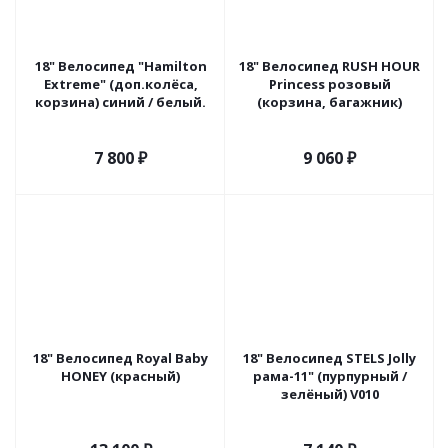
18" Велосипед "Hamilton
18" Велосипед RUSH HOUR
Extreme" (доп.колёса,
Princess розовый
корзина) синий / белый.
(корзина, багажник)
7 800
₽
9 060
₽
18" Велосипед Royal Baby
18" Велосипед STELS Jolly
HONEY (красный)
рама-11" (пурпурный /
зелёный) V010