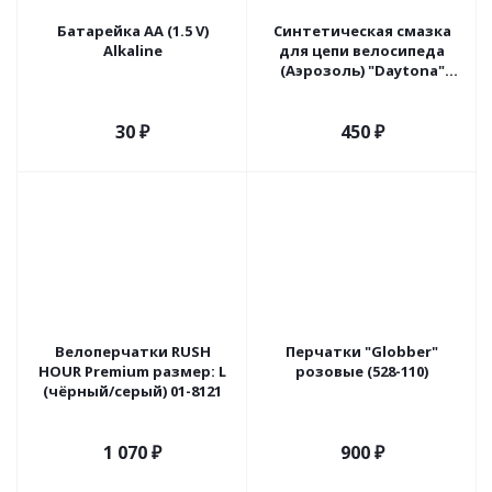
Батарейка АА (1.5 V)
Синтетическая смазка
Alkaline
для цепи велосипеда
(Аэрозоль) "Daytona"
335мл. Россия.
30
₽
450
₽
Велоперчатки RUSH
Перчатки "Globber"
HOUR Premium размер: L
розовые (528-110)
(чёрный/серый) 01-8121
1 070
₽
900
₽