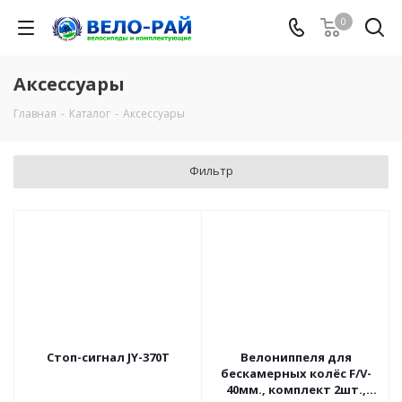
0
Аксессуары
Главная
-
Каталог
-
Аксессуары
Фильтр
Стоп-сигнал JY-370T
Велониппеля для
бескамерных колёс F/V-
40мм., комплект 2шт.,