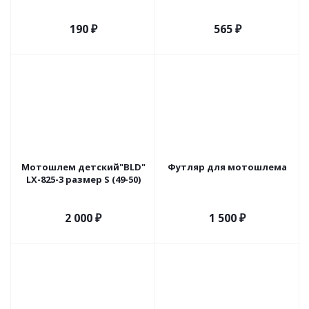
чёрный
190
₽
565
₽
Мотошлем детский"BLD"
Футляр для мотошлема
LX-825-3 размер S (49-50)
2 000
₽
1 500
₽