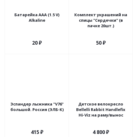
Батарейка ААA (1.5 V)
Комплект украшений на
Alkaline
спицы "Сердечки" (в
пачке 20шт.)
20
₽
50
₽
Эспандер лыжника "V76"
Детское велокресло
большой. Россия (ЭЛБ-К)
Bellelli Rabbit Handlefix
Hi-Viz на раму/вынос
415
₽
4 800
₽