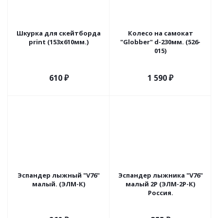
Шкурка для скейтборда
Колесо на самокат
print (153х610мм.)
"Globber" d-230мм. (526-
015)
610
₽
1 590
₽
Эспандер лыжный "V76"
Эспандер лыжника "V76"
малый. (ЭЛМ-К)
малый 2Р (ЭЛМ-2Р-К)
Россия.