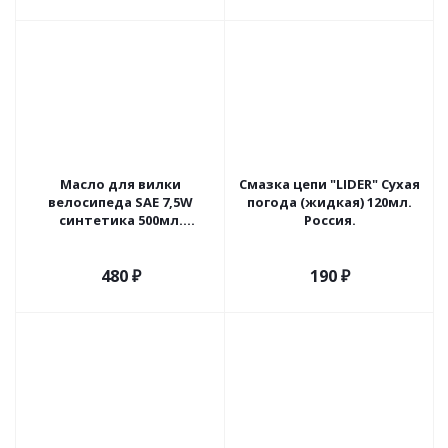
Масло для вилки
Смазка цепи "LIDER" Сухая
велосипеда SAE 7,5W
погода (жидкая) 120мл.
синтетика 500мл.
Россия.
"Daytona" Россия.
480
₽
190
₽