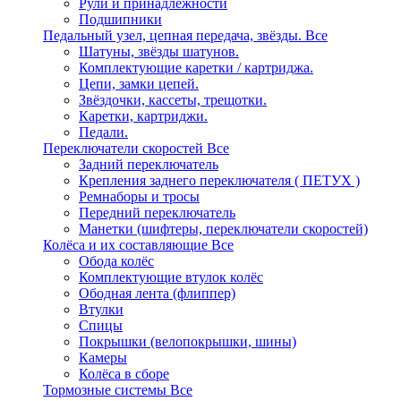
Рули и принадлежности
Подшипники
Педальный узел, цепная передача, звёзды.
Все
Шатуны, звёзды шатунов.
Комплектующие каретки / картриджа.
Цепи, замки цепей.
Звёздочки, кассеты, трещотки.
Каретки, картриджи.
Педали.
Переключатели скоростей
Все
Задний переключатель
Крепления заднего переключателя ( ПЕТУХ )
Ремнаборы и тросы
Передний переключатель
Манетки (шифтеры, переключатели скоростей)
Колёса и их составляющие
Все
Обода колёс
Комплектующие втулок колёс
Ободная лента (флиппер)
Втулки
Спицы
Покрышки (велопокрышки, шины)
Камеры
Колёса в сборе
Тормозные системы
Все