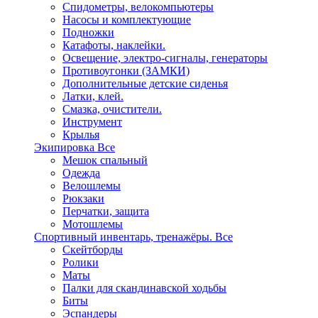
Спидометры, велокомпьютеры
Насосы и комплектующие
Подножки
Катафоты, наклейки.
Освещение, электро-сигналы, генераторы
Противоугонки (ЗАМКИ)
Дополнительные детские сиденья
Латки, клей.
Смазка, очистители.
Инструмент
Крылья
Экипировка
Все
Мешок спальный
Одежда
Велошлемы
Рюкзаки
Перчатки, защита
Мотошлемы
Спортивный инвентарь, тренажёры.
Все
Скейтборды
Ролики
Маты
Палки для скандинавской ходьбы
Биты
Эспандеры