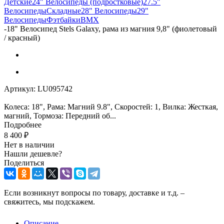
Детские
24" Велосипеды (подростковые)
27.5"
Велосипеды
Складные
28" Велосипеды
29"
Велосипеды
Фэтбайки
BMX
-
18" Велосипед Stels Galaxy, рама из магния 9,8" (фиолетовый
/ красный)
Артикул:
LU095742
Колеса: 18", Рама: Магний 9.8", Скоростей: 1, Вилка: Жесткая,
магний, Тормоза: Передний об...
Подробнее
8 400
₽
Нет в наличии
Нашли дешевле?
Поделиться
Если возникнут вопросы по товару, доставке и т.д. –
свяжитесь, мы подскажем.
Описание