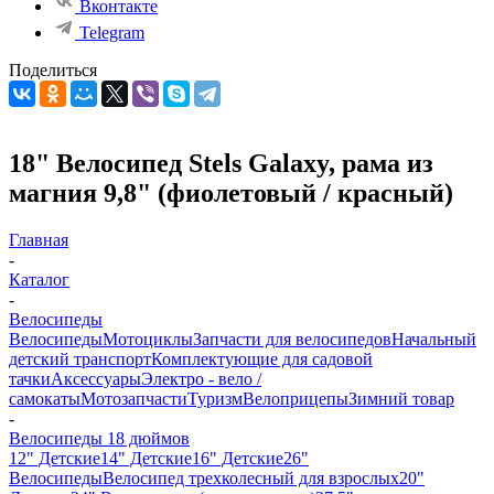
Вконтакте
Telegram
Поделиться
18" Велосипед Stels Galaxy, рама из
магния 9,8" (фиолетовый / красный)
Главная
-
Каталог
-
Велосипеды
Велосипеды
Мотоциклы
Запчасти для велосипедов
Начальный
детский транспорт
Комплектующие для садовой
тачки
Аксессуары
Электро - вело /
самокаты
Мотозапчасти
Туризм
Велоприцепы
Зимний товар
-
Велосипеды 18 дюймов
12" Детские
14" Детские
16" Детские
26"
Велосипеды
Велосипед трехколесный для взрослых
20"