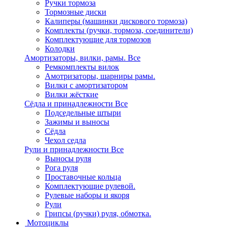
Ручки тормоза
Тормозные диски
Калиперы (машинки дискового тормоза)
Комплекты (ручки, тормоза, соединители)
Комплектующие для тормозов
Колодки
Амортизаторы, вилки, рамы.
Все
Ремкомплекты вилок
Амотризаторы, шарниры рамы.
Вилки с амортизатором
Вилки жёсткие
Сёдла и принадлежности
Все
Подседельные штыри
Зажимы и выносы
Сёдла
Чехол седла
Рули и принадлежности
Все
Выносы руля
Рога руля
Проставочные кольца
Комплектующие рулевой.
Рулевые наборы и якоря
Рули
Грипсы (ручки) руля, обмотка.
Мотоциклы