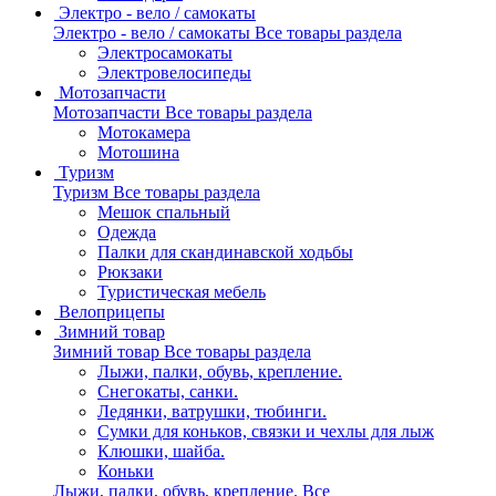
Электро - вело / самокаты
Электро - вело / самокаты
Все товары раздела
Электросамокаты
Электровелосипеды
Мотозапчасти
Мотозапчасти
Все товары раздела
Мотокамера
Мотошина
Туризм
Туризм
Все товары раздела
Мешок спальный
Одежда
Палки для скандинавской ходьбы
Рюкзаки
Туристическая мебель
Велоприцепы
Зимний товар
Зимний товар
Все товары раздела
Лыжи, палки, обувь, крепление.
Снегокаты, санки.
Ледянки, ватрушки, тюбинги.
Сумки для коньков, связки и чехлы для лыж
Клюшки, шайба.
Коньки
Лыжи, палки, обувь, крепление.
Все