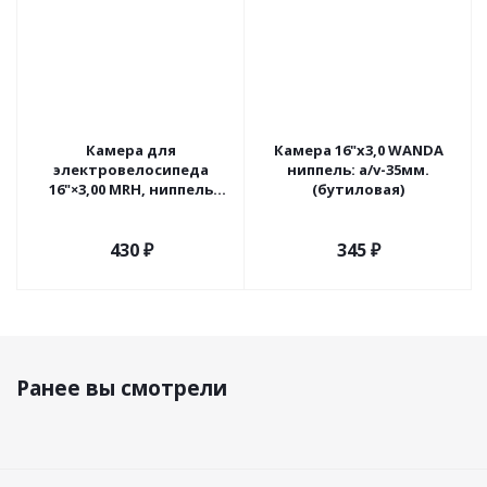
Камера для
Камера 16"х3,0 WANDA
электровелосипеда
ниппель: а/v-35мм.
16"×3,00 MRH, ниппель
(бутиловая)
изогнутый, натуральная
резина, Индия
430
₽
345
₽
Ранее вы смотрели