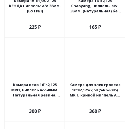
Камера 16"х1,95/2,125
Камера 16"х2,125
КЕНДА ниппель: a/v-38мм.
Chaoyang, ниппель: а/v-
(БУТИЛ)
38мм. (натуральная) без
упак.
225
₽
165
₽
Камера вело 16"×2,125
Камера для электровела
MRH, ниппель a/v-40мм.
16"×2,125/2,50 (54/62‑305)
Натуральная резина.
MRH, кривой ниппель A/V
Индия
(БУТИЛ) Индия
300
₽
360
₽