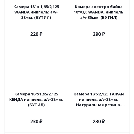
Камера 18" х 1,95/2,125
Камера электро байка
WANDA ниппель: a/v-
18"×3,0 WANDA, ниппель
38мм. (БУТИЛ)
а/v-35мм. (БУТИЛ)
220
₽
290
₽
Камера 18"х1,95/2,125
Камера 18"х2,125 TAIPAN
КЕНДА ниппель: а/v-38мм.
ниппель: a/v-38мм.
(БУТИЛ)
Натуральная резина.
Индия
230
₽
230
₽