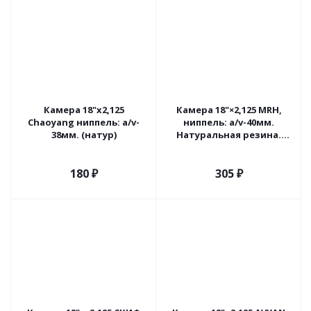
Камера 18"х2,125
Камера 18"×2,125 MRH,
Chaoyang ниппель: а/v-
ниппель: a/v-40мм.
38мм. (натур)
Натуральная резина.
Индия
180
₽
305
₽