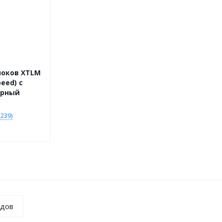
локов XTLM
peed) с
ёрный
239)
ндов