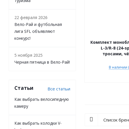
туризма
Мотозапчасти
22 февраля 2026
Туризм
Вело-Рай и футбольная
лига SFL объявляют
Велоприцепы
конкурс!
Комплект моноб
Зимний товар
L-3/R-8 (24-s
тросами, ч
5 ноября 2025
Черная пятница в Вело-Рай!
В наличии (
Статьи
Все статьи
Как выбрать велосипедную
камеру
Список бре
Как выбрать колодки V-