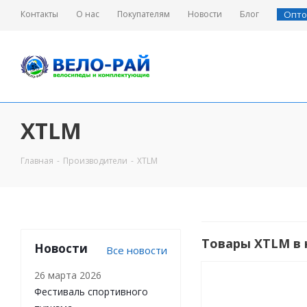
Контакты
О нас
Покупателям
Новости
Блог
Опто
XTLM
Велосипеды
Велосипеды
Запчасти для велосипедов
Главная
-
Производители
-
XTLM
12" Детские
Мотоциклы
Начальный детский
26" Велосипеды
транспорт
Комплектующие для
Товары XTLM в
Новости
Все новости
садовой тачки
27.5" Велосипеды
Аксессуары
26 марта 2026
Фэтбайки
Фестиваль спортивного
Электро - вело / самокаты