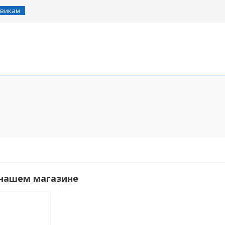
викам
14" Детские
16" Детс
Велосипед трехколесный
20" Детс
для взрослых
 нашем магазине
Складные
28" Вело
BMX