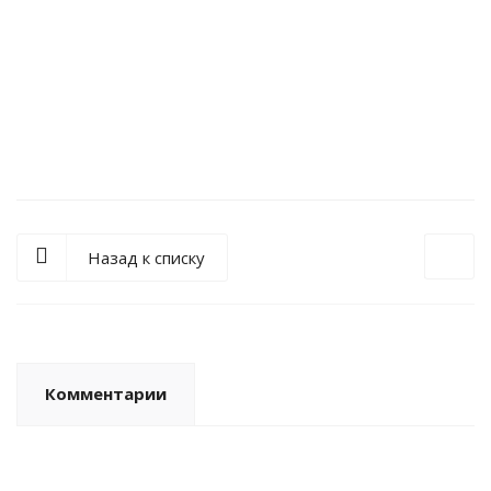
Баллончик CO2 для насоса 2шт. по 16грамм. Германия.
Назад к списку
Комментарии