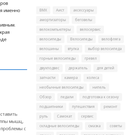
еров
ся именно
BMX
Аист
аксессуары
амортизаторы
беговелы
тивным.
велокомпьютеры
велосервис
 края
оде
велосипеды
Велосипеды
велофляга
велошины
втулка
выбор велосипеда
горные велосипеды
гревел
двухподвес
держатель
для детей
запчасти
камера
колеса
необычные велосипеды
нипель
Обзор
педали
подготовка к сезону
подшипники
путешествия
ремонт
сставить
руль
Самокат
сервис
уппы мышц,
складные велосипеды
смазка
советы
 проблемы с