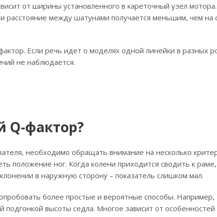
зависит от ширины установленного в кареточный узел мотора.
 и расстояние между шатунами получается меньшим, чем на 
фактор. Если речь идет о моделях одной линейки в разных ро
ичий не наблюдается.
й Q-фактор?
зателя, необходимо обращать внимание на несколько критер
еть положение ног. Когда колени приходится сводить к раме
тклонении в наружную сторону – показатель слишком мал.
попробовать более простые и вероятные способы. Например,
 подгонкой высоты седла. Многое зависит от особенностей