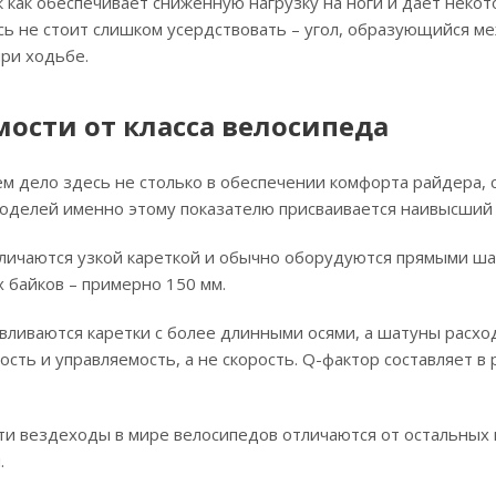
к как обеспечивает сниженную нагрузку на ноги и дает неко
есь не стоит слишком усердствовать – угол, образующийся м
ри ходьбе.
мости от класса велосипеда
м дело здесь не столько в обеспечении комфорта райдера, с
оделей именно этому показателю присваивается наивысший
тличаются узкой кареткой и обычно оборудуются прямыми ша
х байков – примерно 150 мм.
вливаются каретки с более длинными осями, а шатуны расхо
ость и управляемость, а не скорость. Q-фактор составляет в
Эти вездеходы в мире велосипедов отличаются от остальны
.