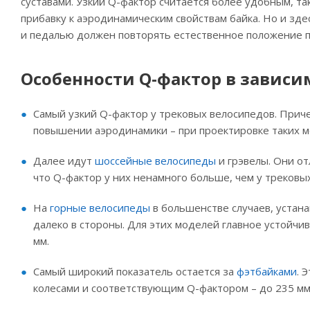
суставами. Узкий Q-фактор считается более удобным, та
прибавку к аэродинамическим свойствам байка. Но и зд
и педалью должен повторять естественное положение п
Особенности Q-фактор в зависи
Самый узкий Q-фактор у трековых велосипедов. Приче
повышении аэродинамики – при проектировке таких м
Далее идут
шоссейные велосипеды
и грэвелы. Они о
что Q-фактор у них ненамного больше, чем у трековы
На
горные велосипеды
в большенстве случаев, устана
далеко в стороны. Для этих моделей главное устойчив
мм.
Самый широкий показатель остается за
фэтбайками
. 
колесами и соответствующим Q-фактором – до 235 мм