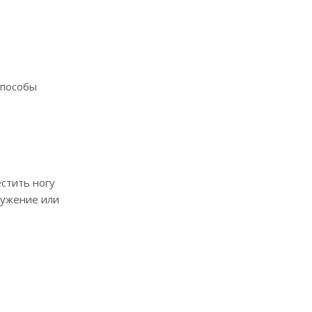
Способы
стить ногу
сужение или