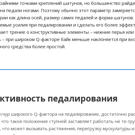
райними точками креплений шатунов, но большинство райд
а педали ногами. Поэтому обычно этот параметр замеряет
рии как длина осей, размер самих педалей и форма шатунов.
емые усилия при педалировании и сделать его более эффек
чает трение о конструктивные элементы – нижние перья или
ь – при широком Q-факторе байк меньше наклоняется при вх
ного средства более простой.
ективность педалирования
есчур широкого Q-фактора на педалирование, достаточно ра
, что такое положение ступней заставляет работать не те гр
 что может вызывать растяжения, перегрузку мускулатуры и