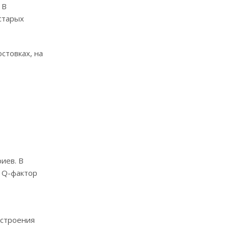
 В
старых
стовках, на
иев. В
, Q-фактор
 строения