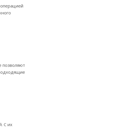
 операцией
жного
е позволяют
 подходящие
. С их