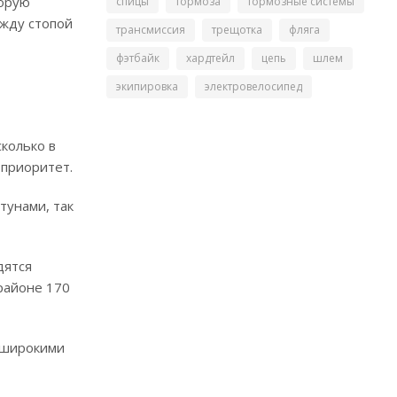
торую
спицы
тормоза
тормозные системы
ежду стопой
трансмиссия
трещотка
фляга
фэтбайк
хардтейл
цепь
шлем
экипировка
электровелосипед
колько в
 приоритет.
тунами, так
дятся
 районе 170
х широкими