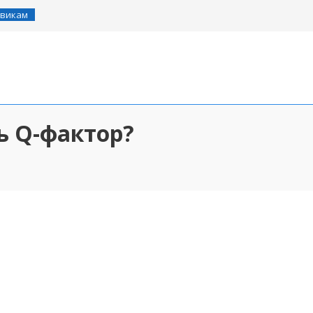
викам
ь Q-фактор?