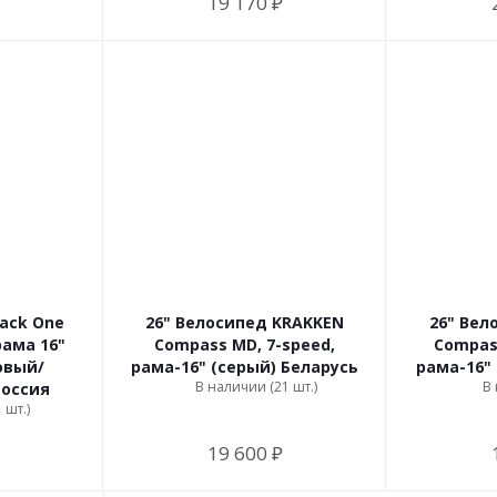
19 170 ₽
lack One
26" Велосипед KRAKKEN
26" Вел
рама 16"
Compass MD, 7-speed,
Compas
овый/
рама-16" (серый) Беларусь
рама-16"
В наличии (21 шт.)
В 
Россия
 шт.)
19 600 ₽