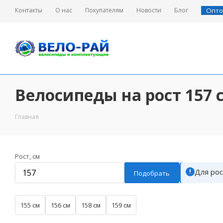
Контакты
О нас
Покупателям
Новости
Блог
Опто
Велосипеды на рост 157 
Велосипеды
Велосипеды
Запчасти для велосипедов
Главная
12" Детские
Мотоциклы
Начальный детский
26" Велосипеды
Рост, см
транспорт
Для рос
!
Комплектующие для
Подобрать
садовой тачки
27.5" Велосипеды
Аксессуары
155 см
156 см
158 см
159 см
Фэтбайки
Электро - вело / самокаты