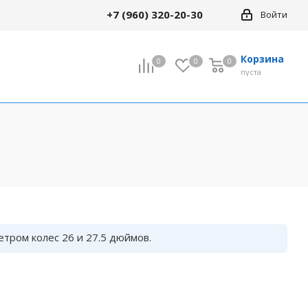
+7 (960) 320-20-30
Войти
Корзина
0
0
0
0
пуста
Все товары раздела
кие
18" Детские
24" Велосипеды
кие
(подростковые)
тром колес 26 и 27.5 дюймов.
сипеды
29" Велосипеды