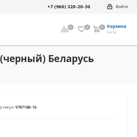
+7 (960) 320-20-30
Войти
Корзина
0
0
0
0
пуста
" (черный) Беларусь
Все товары раздела
кие
18" Детские
24" Велосипеды
кие
(подростковые)
ртикул:
978716B-16
сипеды
29" Велосипеды