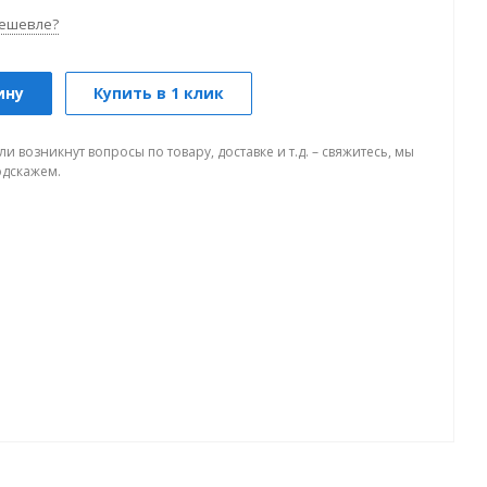
ешевле?
ину
Купить в 1 клик
ли возникнут вопросы по товару, доставке и т.д. – свяжитесь, мы
одскажем.