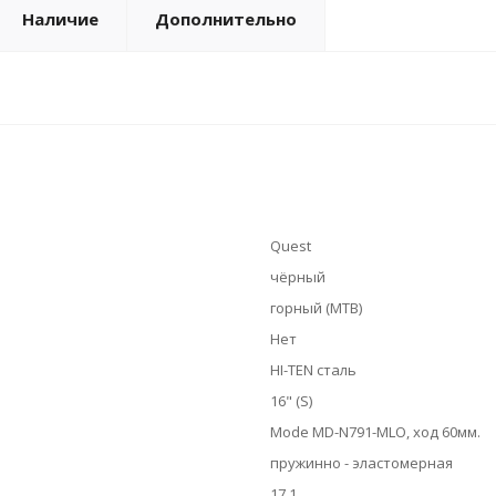
Наличие
Дополнительно
Quest
чёрный
горный (MTB)
Нет
HI-TEN сталь
16" (S)
Mode MD-N791-MLO, ход 60мм.
пружинно - эластомерная
17.1