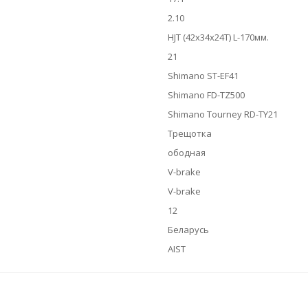
2.10
HJT (42x34x24T) L-170мм.
21
Shimano ST-EF41
Shimano FD-TZ500
Shimano Tourney RD-TY21
Трещотка
ободная
V-brake
V-brake
12
Беларусь
AIST