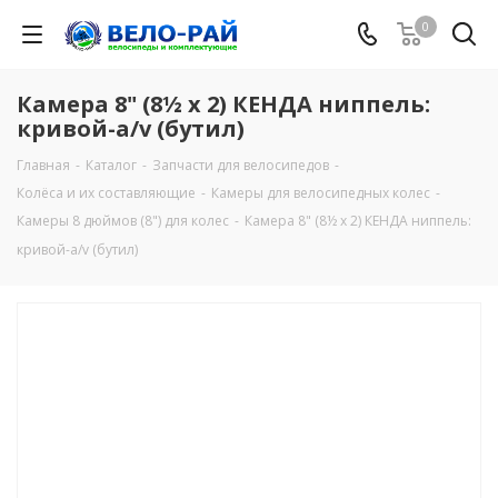
0
Камера 8" (8½ х 2) КЕНДА ниппель:
кривой-a/v (бутил)
Главная
-
Каталог
-
Запчасти для велосипедов
-
Колёса и их составляющие
-
Камеры для велосипедных колес
-
Камеры 8 дюймов (8") для колес
-
Камера 8" (8½ х 2) КЕНДА ниппель:
кривой-a/v (бутил)