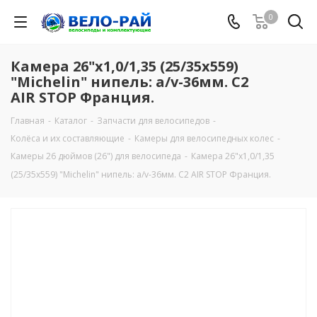
0
Камера 26"х1,0/1,35 (25/35х559)
"Michelin" нипель: a/v-36мм. C2
AIR STOP Франция.
Главная
-
Каталог
-
Запчасти для велосипедов
-
Колёса и их составляющие
-
Камеры для велосипедных колес
-
Камеры 26 дюймов (26") для велосипеда
-
Камера 26"х1,0/1,35
(25/35х559) "Michelin" нипель: a/v-36мм. C2 AIR STOP Франция.