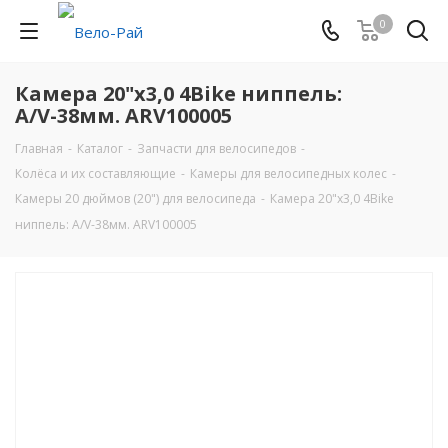
0
Камера 20"x3,0 4Bike ниппель:
A/V-38мм. ARV100005
Главная
-
Каталог
-
Запчасти для велосипедов
-
Колёса и их составляющие
-
Камеры для велосипедных колес
-
Камеры 20 дюймов (20") для велосипеда
-
Камера 20"x3,0 4Bike
ниппель: A/V-38мм. ARV100005