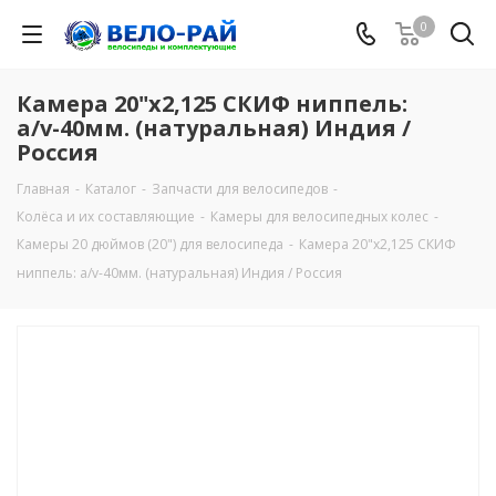
0
Камера 20"х2,125 СКИФ ниппель:
a/v-40мм. (натуральная) Индия /
Россия
Главная
-
Каталог
-
Запчасти для велосипедов
-
Колёса и их составляющие
-
Камеры для велосипедных колес
-
Камеры 20 дюймов (20") для велосипеда
-
Камера 20"х2,125 СКИФ
ниппель: a/v-40мм. (натуральная) Индия / Россия