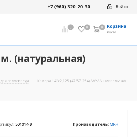
+7 (960) 320-20-30
Войти
Корзина
0
0
0
0
пуста
мм. (натуральная)
 для велосипеда
-
Камера 14"х2,125 (47/57-254) AVYAN ниппель: a/v-
ртикул:
501014-9
Производитель:
MRH