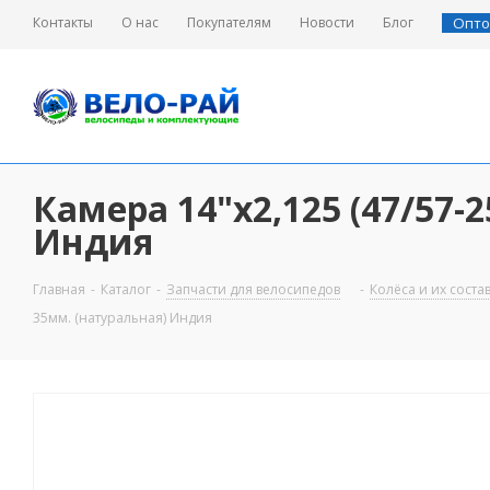
Контакты
О нас
Покупателям
Новости
Блог
Опто
Камера 14"х2,125 (47/57-
Индия
Главная
-
Каталог
-
Запчасти для велосипедов
-
Колёса и их сост
35мм. (натуральная) Индия