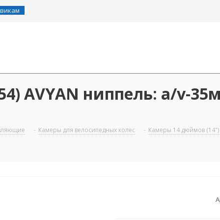
викам
254) AVYAN ниппель: a/v-35
авляющие
-
Камеры для велосипедных колес
-
Камеры 14 дюймов (14")
А