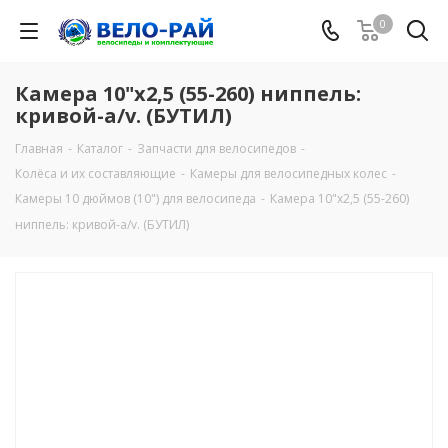
0
Камера 10"х2,5 (55-260) ниппель:
кривой-а/v. (БУТИЛ)
Главная
-
Каталог
-
Запчасти для велосипедов
-
Колёса и их составляющие
-
Камеры для велосипедных колес
-
Камеры 10 дюймов (10") для велосипеда
-
Камера 10"х2,5 (55-260)
ниппель: кривой-а/v. (БУТИЛ)