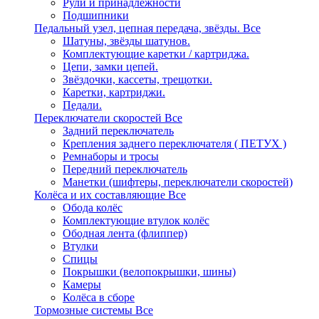
Рули и принадлежности
Подшипники
Педальный узел, цепная передача, звёзды.
Все
Шатуны, звёзды шатунов.
Комплектующие каретки / картриджа.
Цепи, замки цепей.
Звёздочки, кассеты, трещотки.
Каретки, картриджи.
Педали.
Переключатели скоростей
Все
Задний переключатель
Крепления заднего переключателя ( ПЕТУХ )
Ремнаборы и тросы
Передний переключатель
Манетки (шифтеры, переключатели скоростей)
Колёса и их составляющие
Все
Обода колёс
Комплектующие втулок колёс
Ободная лента (флиппер)
Втулки
Спицы
Покрышки (велопокрышки, шины)
Камеры
Колёса в сборе
Тормозные системы
Все