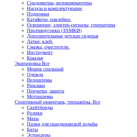
Спидометры, велокомпьютеры
Насосы и комплектующие
Подножки
Катафоты, наклейки.
Освещение, электро-сигналы, генераторы
Противоугонки (ЗАМКИ)
Дополнительные детские сиденья
Латки, клей.
Смазка, очистители.
Инструмент
Крылья
Экипировка
Все
Мешок спальный
Одежда
Велошлемы
Рюкзаки
Перчатки, защита
Мотошлемы
Спортивный инвентарь, тренажёры.
Все
Скейтборды
Ролики
Маты
Палки для скандинавской ходьбы
Биты
Эспандеры