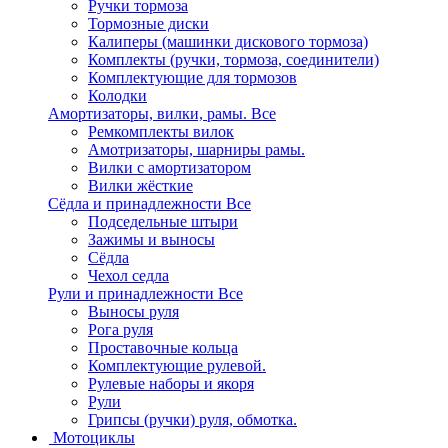
Ручки тормоза
Тормозные диски
Калиперы (машинки дискового тормоза)
Комплекты (ручки, тормоза, соединители)
Комплектующие для тормозов
Колодки
Амортизаторы, вилки, рамы.
Все
Ремкомплекты вилок
Амотризаторы, шарниры рамы.
Вилки с амортизатором
Вилки жёсткие
Сёдла и принадлежности
Все
Подседельные штыри
Зажимы и выносы
Сёдла
Чехол седла
Рули и принадлежности
Все
Выносы руля
Рога руля
Проставочные кольца
Комплектующие рулевой.
Рулевые наборы и якоря
Рули
Грипсы (ручки) руля, обмотка.
Мотоциклы