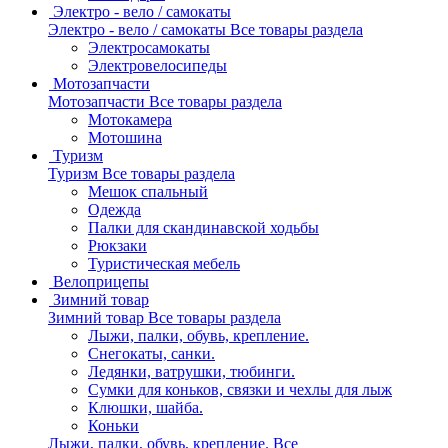
Электро - вело / самокаты
Электро - вело / самокаты
Все товары раздела
Электросамокаты
Электровелосипеды
Мотозапчасти
Мотозапчасти
Все товары раздела
Мотокамера
Мотошина
Туризм
Туризм
Все товары раздела
Мешок спальный
Одежда
Палки для скандинавской ходьбы
Рюкзаки
Туристическая мебель
Велоприцепы
Зимний товар
Зимний товар
Все товары раздела
Лыжи, палки, обувь, крепление.
Снегокаты, санки.
Ледянки, ватрушки, тюбинги.
Сумки для коньков, связки и чехлы для лыж
Клюшки, шайба.
Коньки
Лыжи, палки, обувь, крепление.
Все