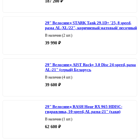
187 200 ₽
29" Велосипед STARK Tank 29.1D+ '25, 8 speed,
рама AL-XL/22", коричневый матовый/ песочный
В наличии (2 шт.)
39 990 ₽
29" Велосипед AIST Rocky 3.0 Disc 24-speed, рама
AL-21" (серый) Беларусь
В наличии (4 шт.)
39 600 ₽
29" Велосипед RASH Hour RX 965 HDISC-
гидравлика, 10-speed, AL рама-21" (хаки)
В наличии (1 шт.)
62 600 ₽