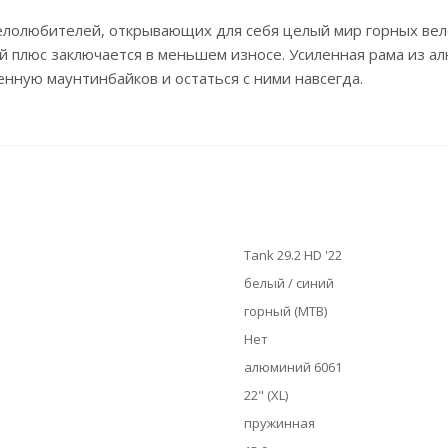
лолюбителей, открывающих для себя целый мир горных вело
й плюс заключается в меньшем износе. Усиленная рама из ал
енную маунтинбайков и остаться с ними навсегда.
Tank 29.2 НD '22
белый / синий
горный (MTB)
Нет
алюминий 6061
22" (XL)
пружинная