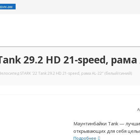
викам
Tank 29.2 НD 21-speed, рама
Велосипед STARK '22 Tank 29.2 НD 21-speed, рама AL-22" (белый/синий)
А
Маунтинбайки Tank — лучши
открывающих для себя целый 
Подробнее