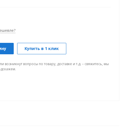
ешевле?
ину
Купить в 1 клик
ли возникнут вопросы по товару, доставке и т.д. – свяжитесь, мы
одскажем.