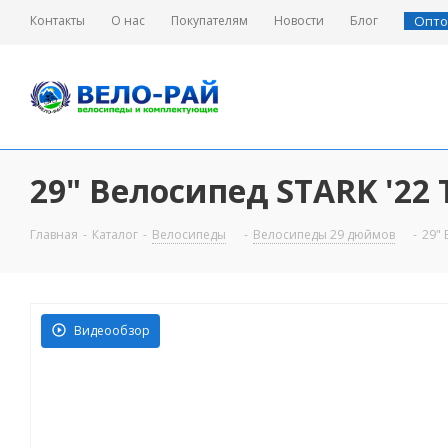
Контакты
О нас
Покупателям
Новости
Блог
Опто
29" Велосипед STARK '22 
Главная
-
Каталог
-
Велосипеды
-
Велосипеды 29 дюймов
-
29" 
Видеообзор