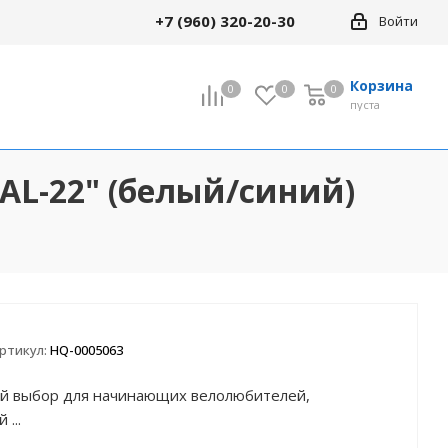
+7 (960) 320-20-30
Войти
Корзина
0
0
0
0
пуста
 AL-22" (белый/синий)
ртикул:
HQ-0005063
й выбор для начинающих велолюбителей,
...