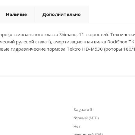
Наличие
Дополнительно
рофессионального класса Shimano, 11 скоростей. Технически
еский рулевой стакан), амортизационная вилка RockShox TK 3
ые гидравлические тормоза Tektro HD-M530 (роторы 180/18
Saguaro 3
горный (MTB)
Нет
алюминий 6061