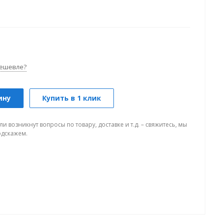
ешевле?
ину
Купить в 1 клик
ли возникнут вопросы по товару, доставке и т.д. – свяжитесь, мы
одскажем.