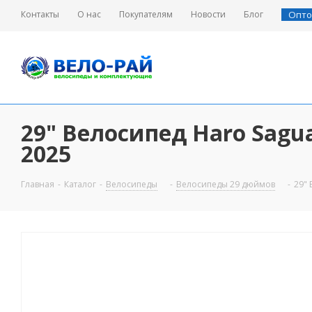
Контакты
О нас
Покупателям
Новости
Блог
Опто
29" Велосипед Haro Sagua
2025
Главная
-
Каталог
-
Велосипеды
-
Велосипеды 29 дюймов
-
29" 