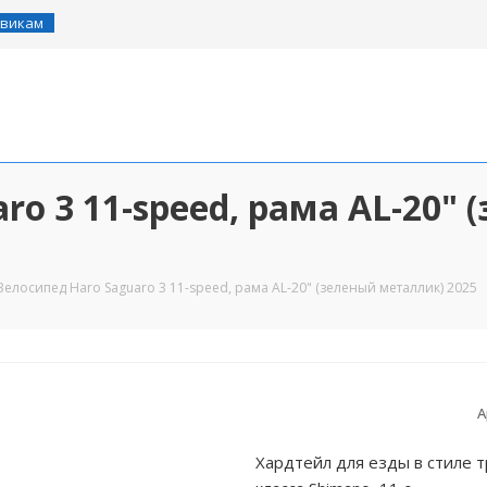
викам
ro 3 11-speed, рама AL-20"
Велосипед Haro Saguaro 3 11-speed, рама AL-20" (зеленый металлик) 2025
А
Хардтейл для езды в стиле 