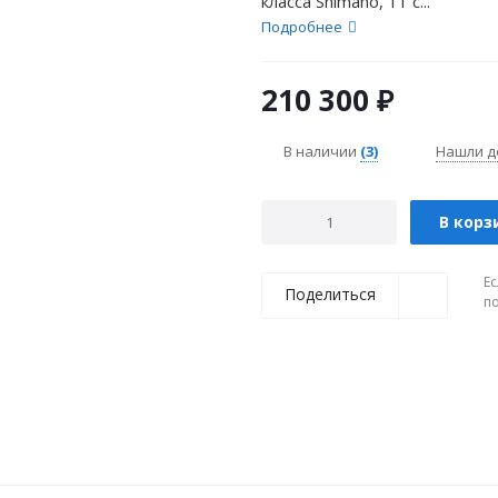
класса Shimano, 11 с...
Подробнее
210 300
₽
В наличии
(3)
Нашли д
В корз
Ес
Поделиться
п