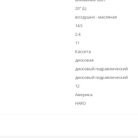
20" (L)
воздушно - масляная
14.5
2.4
11
Кассета
дисковая
дисковый гидравлический
дисковый гидравлический
12
Америка
HARO