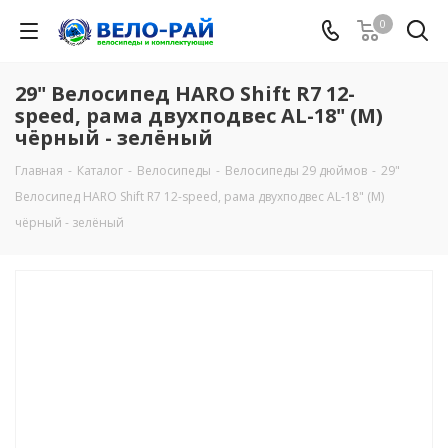
0
29" Велосипед HARO Shift R7 12-
speed, рама двухподвес AL-18" (M)
чёрный - зелёный
Главная
-
Каталог
-
Велосипеды
-
Велосипеды 29 дюймов
-
29"
Велосипед HARO Shift R7 12-speed, рама двухподвес AL-18" (M)
чёрный - зелёный