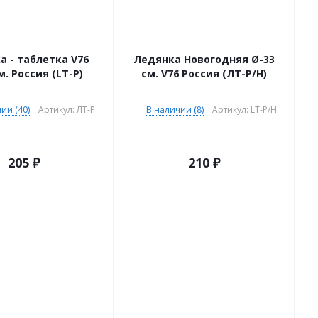
а - таблетка V76
Ледянка Новогодняя Ø-33
м. Россия (LT-P)
см. V76 Россия (ЛТ-Р/Н)
ии (40)
Артикул: ЛТ-Р
В наличии (8)
Артикул: LT-P/H
205
₽
210
₽