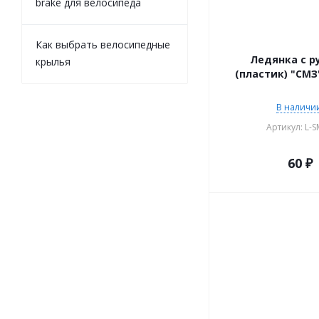
brake для велосипеда
Как выбрать велосипедные
Ледянка с р
крылья
(пластик) "СМЗ
В наличии
Артикул: L-
60
₽