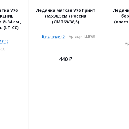
тка V76
Ледянка мягкая V76 Принт
Ледянк
ЖЕНИЕ
(69х38,5см.) Россия
бо
 Ø-34 см.,
(ЛМП69/38,5)
(пласт
. (LT-CC)
В наличии (6)
Артикул: LMP69
 (11)
Ар
-СС
440
₽