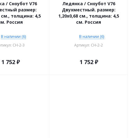
а / Сноубот V76
Ледянка / Сноубот V76
естный размер:
Двухместный. размер:
8 см., толщина: 4,5
1,20х0,68 см., толщина: 4,5
см. Россия
см. Россия
В наличии (6)
В наличии (6)
тикул: CH-2-3
Артикул: CH-2-2
1 752
₽
1 752
₽