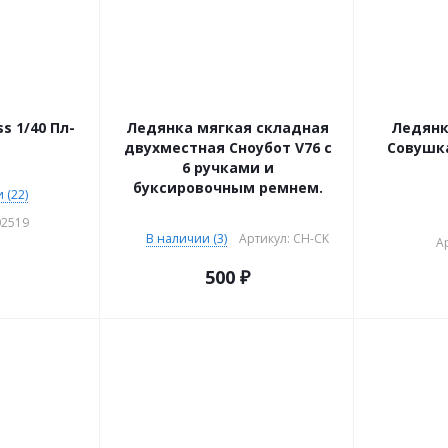
s 1/40 Пл-
Ледянка мягкая складная
Ледянк
двухместная Сноубот V76 с
Совушка
6 ручками и
буксировочным ремнем.
 (22)
02519
В наличии (3)
Артикул: CH-CK
Ар
500
₽