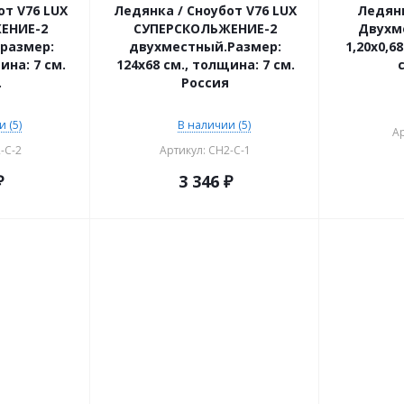
от V76 LUX
Ледянка / Сноубот V76 LUX
Ледянк
ЕНИЕ-2
СУПЕРСКОЛЬЖЕНИЕ-2
Двухм
размер:
двухместный.Размер:
1,20х0,6
ина: 7 см.
124х68 см., толщина: 7 см.
.
Россия
 (5)
В наличии (5)
Ар
-C-2
Артикул: CH2-C-1
₽
3 346
₽