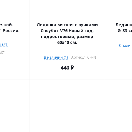
учкой.
Ледянка мягкая с ручками
Ледянк
" Россия.
Сноубот V76 Новый год,
Ø-33 с
подростковый, размер
60х40 см.
 (71)
В налич
SMZ1
В наличии (1)
Артикул: CH-N
440
₽