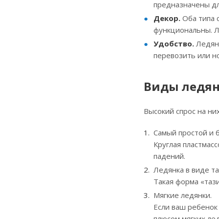
предназначены дл
Декор.
Оба типа 
функциональны. Л
Удобство.
Ледян
перевозить или но
Виды ледя
Высокий спрос на н
Самый простой и 
Круглая пластмасс
падений.
Ледянка в виде т
Такая форма «таз
Мягкие ледянки.
Если ваш ребенок
плюсом мягких ле