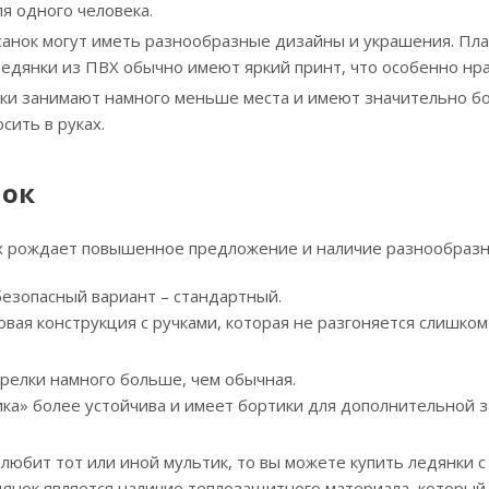
я одного человека.
санок могут иметь разнообразные дизайны и украшения. Пла
едянки из ПВХ обычно имеют яркий принт, что особенно нра
ки занимают намного меньше места и имеют значительно бол
сить в руках.
нок
их рождает повышенное предложение и наличие разнообраз
безопасный вариант – стандартный.
овая конструкция с ручками, которая не разгоняется слишком
арелки намного больше, чем обычная.
ика» более устойчива и имеет бортики для дополнительной 
 любит тот или иной мультик, то вы можете купить ледянки
дянок является наличие теплозащитного материала, который 