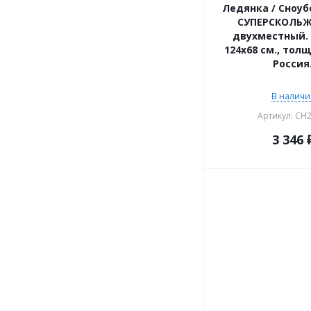
Ледянка / Сноуб
СУПЕРСКОЛЬЖ
двухместный. 
124х68 см., толщ
Россия
В наличии
Артикул: CH2
3 346