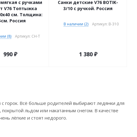
мягкая с ручками
Санки детские V76 BOTIK-
т V76 Топтыжка
3/10 с ручкой. Россия
60х40 см. Толщина:
5см. Россия
В наличии (2)
Артикул: B-310
ии (8)
Артикул: CH-T
990
₽
1 380
₽
 с горок. Всё больше родителей выбирают ледянки для
е, покрытой льдом или накатанным снегом. В качестве
чень лёгкие и стоят недорого.