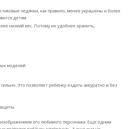
стиковые ледянки, как правило, менее украшены и более
вится детям.
ее низкий вес. Потому их удобнее хранить,
ных моделей.
 сильно. Это позволяет ребёнку ездить аккуратно и без
защиты.
 с изображением его любимого персонажа. Еще одним
не позволит ребёнку замёрзнуть. А еще они не