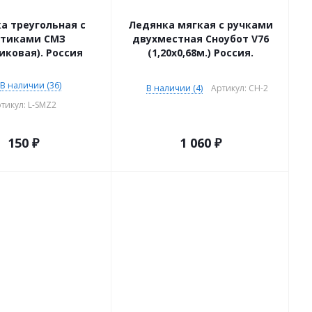
а треугольная с
Ледянка мягкая с ручками
ртиками СМЗ
двухместная Сноубот V76
иковая). Россия
(1,20х0,68м.) Россия.
В наличии (36)
В наличии (4)
Артикул: CH-2
тикул: L-SMZ2
150
₽
1 060
₽