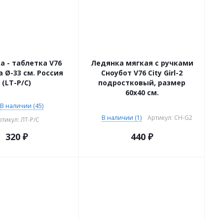
а - таблетка V76
Ледянка мягкая с ручками
 Ø-33 см. Россия
Сноубот V76 City Girl-2
(LT-P/C)
подростковый, размер
60х40 см.
В наличии (45)
В наличии (1)
Артикул: CH-G2
тикул: ЛТ-Р/С
320
₽
440
₽