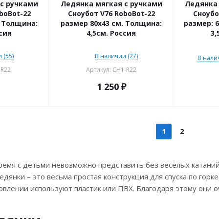
с ручками
Ледянка мягкая с ручками
Ледянка 
boBot-22
Сноубот V76 RoboBot-22
Сноубо
. Толщина:
размер 80х43 см. Толщина:
размер: 
ссия
4,5см. Россия
3,
 (55)
В наличии (27)
В налич
-R22
Артикул: CH1-R22
1 250
₽
1
2
ремя с детьми невозможно представить без весёлых катаний
едянки – это весьма простая конструкция для спуска по горк
овлении используют пластик или ПВХ. Благодаря этому они о