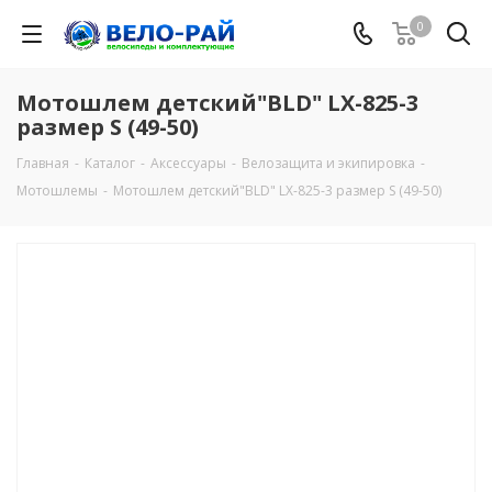
0
Мотошлем детский"BLD" LX-825-3
размер S (49-50)
Главная
-
Каталог
-
Аксессуары
-
Велозащита и экипировка
-
Мотошлемы
-
Мотошлем детский"BLD" LX-825-3 размер S (49-50)