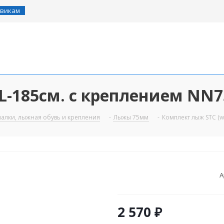
викам
L-185см. с креплением NN
палки, лыжная обувь и крепления
-
Лыжы 75мм
-
Комплект лыж STC (w
А
2 570
₽