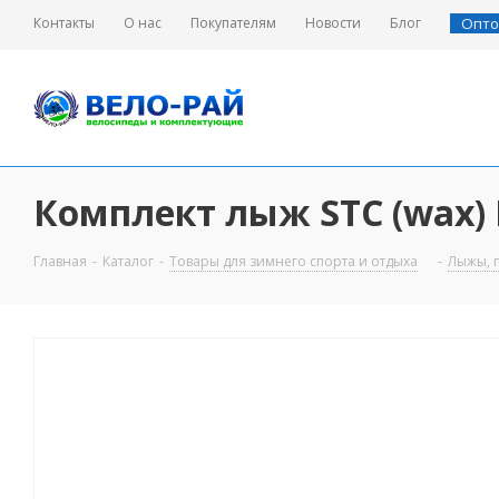
Контакты
О нас
Покупателям
Новости
Блог
Опто
Комплект лыж STC (wax) 
Главная
-
Каталог
-
Товары для зимнего спорта и отдыха
-
Лыжы, 