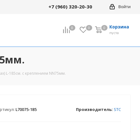
+7 (960) 320-20-30
Войти
Корзина
0
0
0
0
пуста
75мм.
ax) L-185см. с креплением NN75мм.
ртикул:
L70075-185
Производитель:
STC