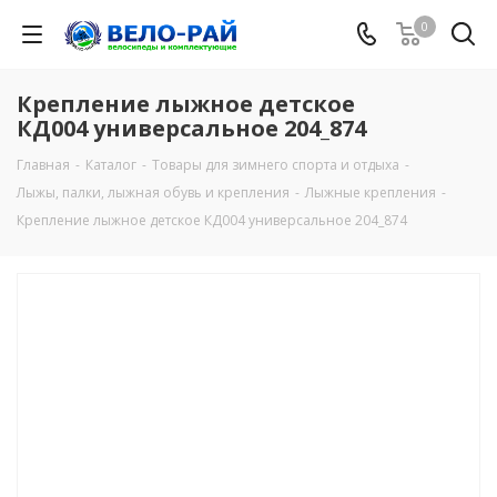
0
Крепление лыжное детское
КД004 универсальное 204_874
Главная
-
Каталог
-
Товары для зимнего спорта и отдыха
-
Лыжы, палки, лыжная обувь и крепления
-
Лыжные крепления
-
Крепление лыжное детское КД004 универсальное 204_874