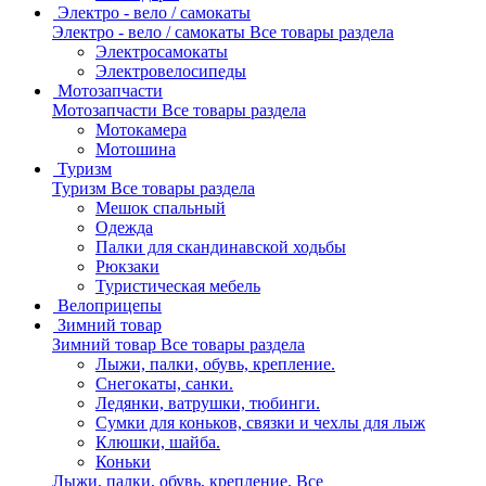
Электро - вело / самокаты
Электро - вело / самокаты
Все товары раздела
Электросамокаты
Электровелосипеды
Мотозапчасти
Мотозапчасти
Все товары раздела
Мотокамера
Мотошина
Туризм
Туризм
Все товары раздела
Мешок спальный
Одежда
Палки для скандинавской ходьбы
Рюкзаки
Туристическая мебель
Велоприцепы
Зимний товар
Зимний товар
Все товары раздела
Лыжи, палки, обувь, крепление.
Снегокаты, санки.
Ледянки, ватрушки, тюбинги.
Сумки для коньков, связки и чехлы для лыж
Клюшки, шайба.
Коньки
Лыжи, палки, обувь, крепление.
Все