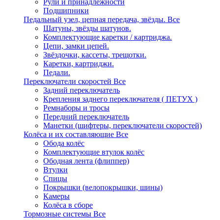
Рули и принадлежности
Подшипники
Педальный узел, цепная передача, звёзды.
Все
Шатуны, звёзды шатунов.
Комплектующие каретки / картриджа.
Цепи, замки цепей.
Звёздочки, кассеты, трещотки.
Каретки, картриджи.
Педали.
Переключатели скоростей
Все
Задний переключатель
Крепления заднего переключателя ( ПЕТУХ )
Ремнаборы и тросы
Передний переключатель
Манетки (шифтеры, переключатели скоростей)
Колёса и их составляющие
Все
Обода колёс
Комплектующие втулок колёс
Ободная лента (флиппер)
Втулки
Спицы
Покрышки (велопокрышки, шины)
Камеры
Колёса в сборе
Тормозные системы
Все