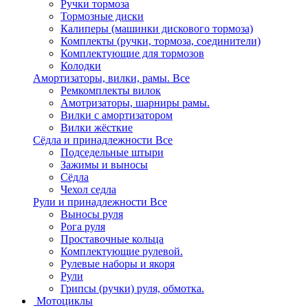
Ручки тормоза
Тормозные диски
Калиперы (машинки дискового тормоза)
Комплекты (ручки, тормоза, соединители)
Комплектующие для тормозов
Колодки
Амортизаторы, вилки, рамы.
Все
Ремкомплекты вилок
Амотризаторы, шарниры рамы.
Вилки с амортизатором
Вилки жёсткие
Сёдла и принадлежности
Все
Подседельные штыри
Зажимы и выносы
Сёдла
Чехол седла
Рули и принадлежности
Все
Выносы руля
Рога руля
Проставочные кольца
Комплектующие рулевой.
Рулевые наборы и якоря
Рули
Грипсы (ручки) руля, обмотка.
Мотоциклы