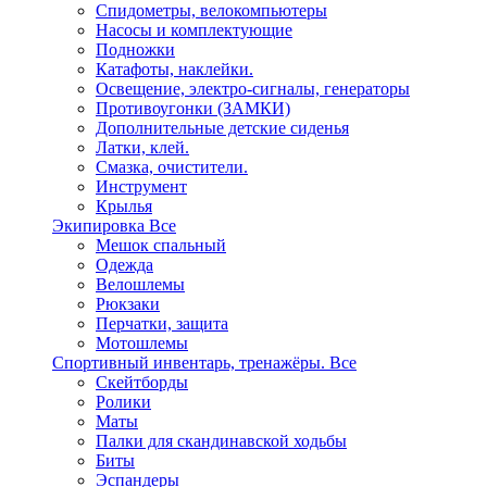
Спидометры, велокомпьютеры
Насосы и комплектующие
Подножки
Катафоты, наклейки.
Освещение, электро-сигналы, генераторы
Противоугонки (ЗАМКИ)
Дополнительные детские сиденья
Латки, клей.
Смазка, очистители.
Инструмент
Крылья
Экипировка
Все
Мешок спальный
Одежда
Велошлемы
Рюкзаки
Перчатки, защита
Мотошлемы
Спортивный инвентарь, тренажёры.
Все
Скейтборды
Ролики
Маты
Палки для скандинавской ходьбы
Биты
Эспандеры