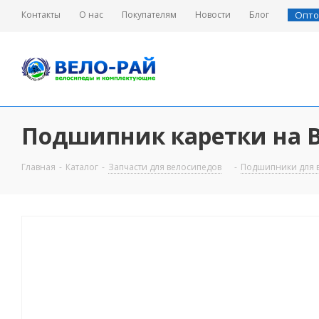
Контакты
О нас
Покупателям
Новости
Блог
Опто
Подшипник каретки на ВМХ
Главная
-
Каталог
-
Запчасти для велосипедов
-
Подшипники для 