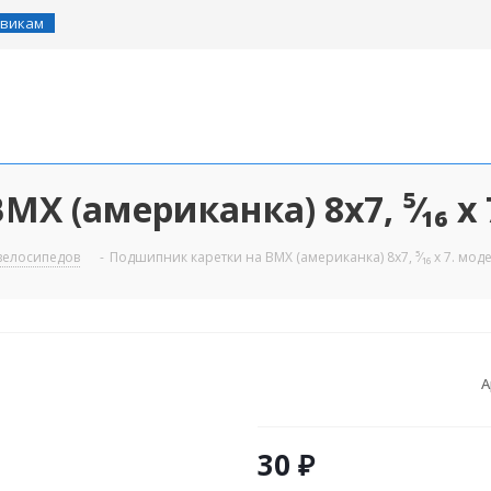
викам
 (американка) 8х7, ⁵⁄₁₆ х 7
велосипедов
-
Подшипник каретки на ВМХ (американка) 8х7, ⁵⁄₁₆ х 7. моде
А
30
₽