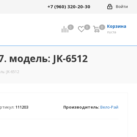
+7 (960) 320-20-30
Войти
Корзина
0
0
0
0
пуста
. модель: JK-6512
ль: JK-6512
ртикул:
111203
Производитель:
Вело-Рай