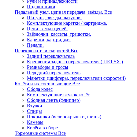
Рули и принадлежности
Подшипники
Педальный узел, цепная передача, звёзды.
Все
Шатуны, звёзды шатунов.
Комплектующие каретки / картриджа.
Цепи, замки цепей.
Звёздочки, кассеты, трещотки.
Каретки, картриджи.
Педали.
Переключатели скоростей
Все
Задний переключатель
Крепления заднего переключателя ( ПЕТУХ )
Ремнаборы и тросы
Передний переключатель
Манетки (шифтеры, переключатели скоростей)
Колёса и их составляющие
Все
Обода колёс
Комплектующие втулок колёс
Ободная лента (флиппер)
Втулки
Спицы
Покрышки (велопокрышки, шины)
Камеры
Колёса в сборе
Тормозные системы
Все