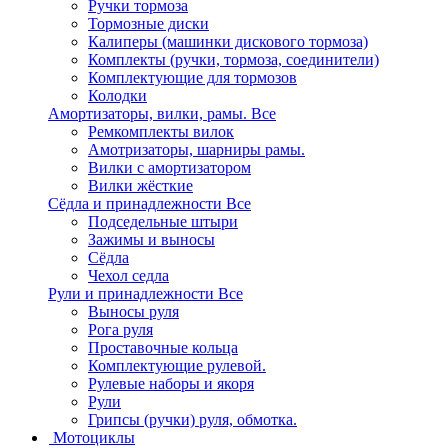
Ручки тормоза
Тормозные диски
Калиперы (машинки дискового тормоза)
Комплекты (ручки, тормоза, соединители)
Комплектующие для тормозов
Колодки
Амортизаторы, вилки, рамы.
Все
Ремкомплекты вилок
Амотризаторы, шарниры рамы.
Вилки с амортизатором
Вилки жёсткие
Сёдла и принадлежности
Все
Подседельные штыри
Зажимы и выносы
Сёдла
Чехол седла
Рули и принадлежности
Все
Выносы руля
Рога руля
Проставочные кольца
Комплектующие рулевой.
Рулевые наборы и якоря
Рули
Грипсы (ручки) руля, обмотка.
Мотоциклы