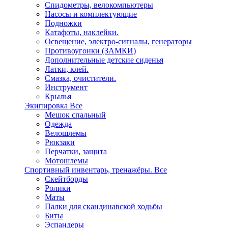
Спидометры, велокомпьютеры
Насосы и комплектующие
Подножки
Катафоты, наклейки.
Освещение, электро-сигналы, генераторы
Противоугонки (ЗАМКИ)
Дополнительные детские сиденья
Латки, клей.
Смазка, очистители.
Инструмент
Крылья
Экипировка
Все
Мешок спальный
Одежда
Велошлемы
Рюкзаки
Перчатки, защита
Мотошлемы
Спортивный инвентарь, тренажёры.
Все
Скейтборды
Ролики
Маты
Палки для скандинавской ходьбы
Биты
Эспандеры