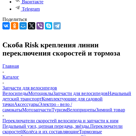
Вконтакте
Telegram
Поделиться
Скоба Risk крепления линии
переключения скоростей и тормоза
Главная
-
Каталог
-
Запчасти для велосипедов
Велосипеды
Мотоциклы
Запчасти для велосипедов
Начальный
детский транспорт
Комплектующие для садовой
тачки
Аксессуары
Электро - вело /
самокаты
Мотозапчасти
Туризм
Велоприцепы
Зимний товар
-
Переключатели скоростей велосипеда и запчасти к ним
Педальный узел, цепная передача, звёзды.
Переключатели
скоростей
Колёса и их составляющие
Тормозные