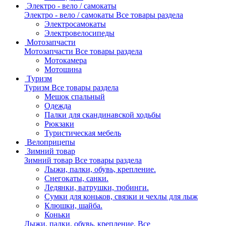
Электро - вело / самокаты
Электро - вело / самокаты
Все товары раздела
Электросамокаты
Электровелосипеды
Мотозапчасти
Мотозапчасти
Все товары раздела
Мотокамера
Мотошина
Туризм
Туризм
Все товары раздела
Мешок спальный
Одежда
Палки для скандинавской ходьбы
Рюкзаки
Туристическая мебель
Велоприцепы
Зимний товар
Зимний товар
Все товары раздела
Лыжи, палки, обувь, крепление.
Снегокаты, санки.
Ледянки, ватрушки, тюбинги.
Сумки для коньков, связки и чехлы для лыж
Клюшки, шайба.
Коньки
Лыжи, палки, обувь, крепление.
Все