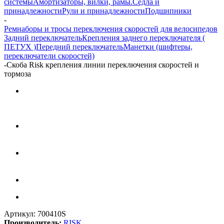
системы
Амортизаторы, вилки, рамы.
Сёдла и
принадлежности
Рули и принадлежности
Подшипники
-
Ремнаборы и тросы переключения скоростей для велосипедов
Задний переключатель
Крепления заднего переключателя (
ПЕТУХ )
Передний переключатель
Манетки (шифтеры,
переключатели скоростей)
-
Скоба Risk крепления линии переключения скоростей и
тормоза
Артикул:
700410S
Производитель:
RISK