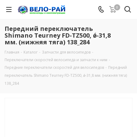
0
Передний переключатель
Shimano Teurney FD-TZ500, ǿ-31,8
мм. (нижняя тяга) 138_284
Главная
-
Каталог
-
Запчасти для велосипедов
-
Переключатели скоростей велосипеда и запчасти к ним
-
Передние переключатели скоростей для велосипедов
-
Передний
переключатель Shimano Teurney FD-TZ500, ǿ-31,8 мм. (нижняя тяга)
138_284