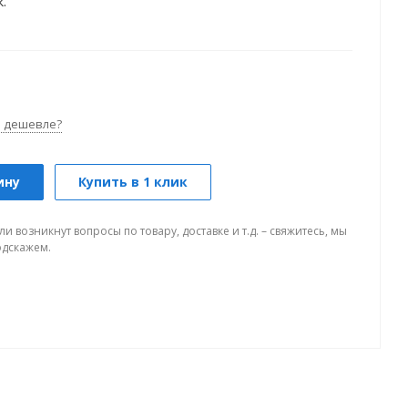
.
 дешевле?
ину
Купить в 1 клик
ли возникнут вопросы по товару, доставке и т.д. – свяжитесь, мы
одскажем.