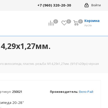
+7 (960) 320-20-30
Войти
Корзина
0
0
0
0
пуста
4,29х1,27мм.
Все товары раздела
кие
18" Детские
о велосипеда, пластик. резьба: М14,29х1,27мм. (9/16"х20tpi) чёрная
24" Велосипеды
кие
(подростковые)
сипеды
29" Велосипеды
ртикул:
250021
Производитель:
Вело-Рай
сипеда 20-28"