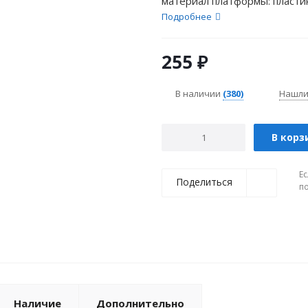
материал платформы: пластик
резьба крепления: М14,...
Подробнее
255
₽
В наличии
(380)
Нашли
В корз
Ес
Поделиться
п
Наличие
Дополнительно