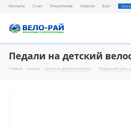
Контакты
О нас
Покупателям
Новости
Блог
Опто
Педали на детский велоси
Главная
-
Каталог
-
Запчасти для велосипедов
-
Педальный узел, ц