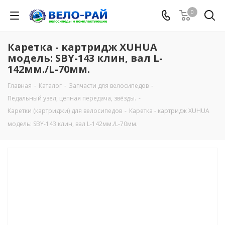
0
Каретка - картридж XUHUA
модель: SBY-143 клин, вал L-
142мм./L-70мм.
Главная
-
Каталог
-
Запчасти для велосипедов
-
Педальный узел, цепная передача, звёзды.
-
Каретки (картриджи) для велосипедов
-
Каретка - картридж XUHUA
модель: SBY-143 клин, вал L-142мм./L-70мм.