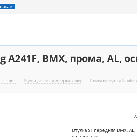
викам
 A241F, BMX, прома, AL, о
авляющие
-
Втулки для велосипедных колес
-
Втулка передняя Shunfeng
А
Втулка SF передняя BMX, AL, 