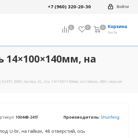
+7 (960) 320-20-30
Войти
Корзина
0
0
0
0
пуста
сь 14×100×140мм, на
 A241F, BMX, прома, AL, ось 14×100×140мм, на гайках, 48H, черная
ртикул:
100448-241F
Производитель:
Shunfeng
под U-br, на гайках, 48 отверстий, ось