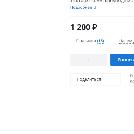
14х100х140мм, промподши...
Подробнее
1 200
₽
В наличии
(15)
Нашли 
В корз
Ес
Поделиться
п