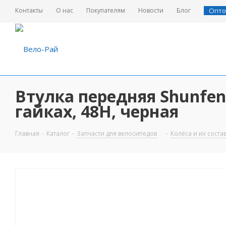
Контакты
О нас
Покупателям
Новости
Блог
Опто
Втулка передняя Shunfeng
гайках, 48H, черная
Главная
-
Каталог
-
Запчасти для велосипедов
-
Колёса и их сост