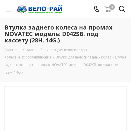
0
Втулка заднего колеса на промах
NOVATEC модель: D042SB. под
кассету (28H. 14G.)
Главная
-
Каталог
-
Запчасти для велосипедов
-
Колёса и их составляющие
-
Втулки для велосипедных колес
-
Втулка
заднего колеса на промах NOVATEC модель: D042SB. под кассету
(28H. 14G.)