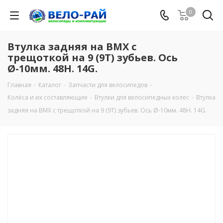
0
Втулка задняя на BMX с
трещоткой на 9 (9Т) зубьев. Ось
Ø-10мм. 48H. 14G.
Главная
-
Каталог
-
Запчасти для велосипедов
-
Колёса и их составляющие
-
Втулки для велосипедных колес
-
Втулка
задняя на BMX с трещоткой на 9 (9Т) зубьев. Ось Ø-10мм. 48H. 14G.