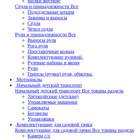
Вилки жёсткие
Сёдла и принадлежности
Все
Подседельные штыри
Зажимы и выносы
Сёдла
Чехол седла
Рули и принадлежности
Все
Выносы руля
Рога руля
Проставочные кольца
Комплектующие рулевой.
Рулевые наборы и якоря
Рули
Грипсы (ручки) руля, обмотка.
Мотоциклы
Начальный детский транспорт
Начальный детский транспорт
Все товары раздела
Трёхколёсные (детские)
Управляемые машинки
Самокаты
Беговелы
Управляшки
Комплектующие для садовой тачки
Комплектующие для садовой тачки
Все товары раздела
Камера с/х