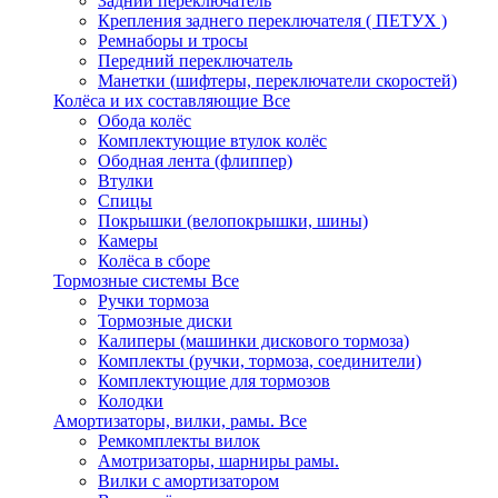
Задний переключатель
Крепления заднего переключателя ( ПЕТУХ )
Ремнаборы и тросы
Передний переключатель
Манетки (шифтеры, переключатели скоростей)
Колёса и их составляющие
Все
Обода колёс
Комплектующие втулок колёс
Ободная лента (флиппер)
Втулки
Спицы
Покрышки (велопокрышки, шины)
Камеры
Колёса в сборе
Тормозные системы
Все
Ручки тормоза
Тормозные диски
Калиперы (машинки дискового тормоза)
Комплекты (ручки, тормоза, соединители)
Комплектующие для тормозов
Колодки
Амортизаторы, вилки, рамы.
Все
Ремкомплекты вилок
Амотризаторы, шарниры рамы.
Вилки с амортизатором