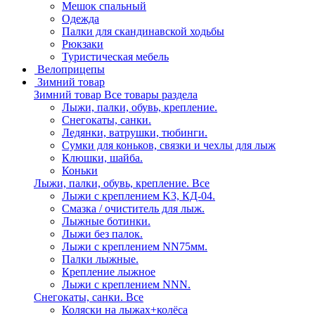
Мешок спальный
Одежда
Палки для скандинавской ходьбы
Рюкзаки
Туристическая мебель
Велоприцепы
Зимний товар
Зимний товар
Все товары раздела
Лыжи, палки, обувь, крепление.
Снегокаты, санки.
Ледянки, ватрушки, тюбинги.
Сумки для коньков, связки и чехлы для лыж
Клюшки, шайба.
Коньки
Лыжи, палки, обувь, крепление.
Все
Лыжи с креплением K3, КД-04.
Смазка / очиститель для лыж.
Лыжные ботинки.
Лыжи без палок.
Лыжи с креплением NN75мм.
Палки лыжные.
Крепление лыжное
Лыжи с креплением NNN.
Снегокаты, санки.
Все
Коляски на лыжах+колёса