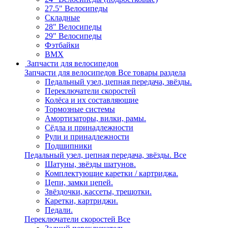
27.5" Велосипеды
Складные
28" Велосипеды
29" Велосипеды
Фэтбайки
BMX
Запчасти для велосипедов
Запчасти для велосипедов
Все товары раздела
Педальный узел, цепная передача, звёзды.
Переключатели скоростей
Колёса и их составляющие
Тормозные системы
Амортизаторы, вилки, рамы.
Сёдла и принадлежности
Рули и принадлежности
Подшипники
Педальный узел, цепная передача, звёзды.
Все
Шатуны, звёзды шатунов.
Комплектующие каретки / картриджа.
Цепи, замки цепей.
Звёздочки, кассеты, трещотки.
Каретки, картриджи.
Педали.
Переключатели скоростей
Все