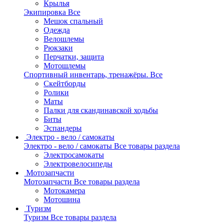
Крылья
Экипировка
Все
Мешок спальный
Одежда
Велошлемы
Рюкзаки
Перчатки, защита
Мотошлемы
Спортивный инвентарь, тренажёры.
Все
Скейтборды
Ролики
Маты
Палки для скандинавской ходьбы
Биты
Эспандеры
Электро - вело / самокаты
Электро - вело / самокаты
Все товары раздела
Электросамокаты
Электровелосипеды
Мотозапчасти
Мотозапчасти
Все товары раздела
Мотокамера
Мотошина
Туризм
Туризм
Все товары раздела