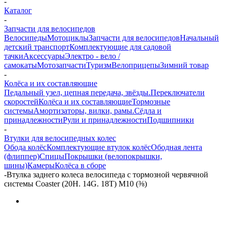
-
Каталог
-
Запчасти для велосипедов
Велосипеды
Мотоциклы
Запчасти для велосипедов
Начальный
детский транспорт
Комплектующие для садовой
тачки
Аксессуары
Электро - вело /
самокаты
Мотозапчасти
Туризм
Велоприцепы
Зимний товар
-
Колёса и их составляющие
Педальный узел, цепная передача, звёзды.
Переключатели
скоростей
Колёса и их составляющие
Тормозные
системы
Амортизаторы, вилки, рамы.
Сёдла и
принадлежности
Рули и принадлежности
Подшипники
-
Втулки для велосипедных колес
Обода колёс
Комплектующие втулок колёс
Ободная лента
(флиппер)
Спицы
Покрышки (велопокрышки,
шины)
Камеры
Колёса в сборе
-
Втулка заднего колеса велосипеда с тормозной червячной
системы Coaster (20Н. 14G. 18T) М10 (⅜)