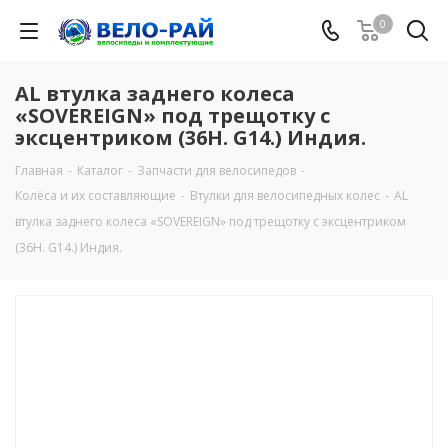
0
AL втулка заднего колеса
«SOVEREIGN» под трещотку с
эксцентриком (36Н. G14.) Индия.
Главная
-
Каталог
-
Запчасти для велосипедов
-
Колёса и их составляющие
-
Втулки для велосипедных колес
-
AL
втулка заднего колеса «SOVEREIGN» под трещотку с эксцентриком
(36Н. G14.) Индия.