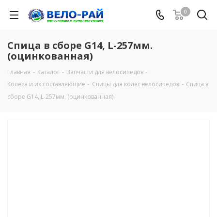
0
Спица в сборе G14, L-257мм.
(оцинкованная)
Главная
-
Каталог
-
Запчасти для велосипедов
-
Колёса и их составляющие
-
Спицы для колес велосипедов
-
Спица в
сборе G14, L-257мм. (оцинкованная)