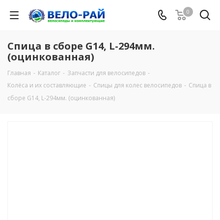
0
Спица в сборе G14, L-294мм.
(оцинкованная)
Главная
-
Каталог
-
Запчасти для велосипедов
-
Колёса и их составляющие
-
Спицы для колес велосипедов
-
Спица в
сборе G14, L-294мм. (оцинкованная)