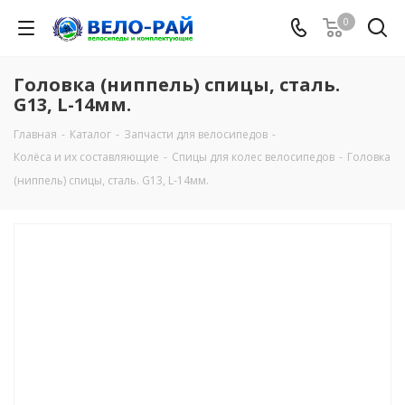
0
Головка (ниппель) спицы, сталь.
G13, L-14мм.
Главная
-
Каталог
-
Запчасти для велосипедов
-
Колёса и их составляющие
-
Спицы для колес велосипедов
-
Головка
(ниппель) спицы, сталь. G13, L-14мм.