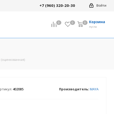
+7 (960) 320-20-30
Войти
Корзина
0
0
0
0
пуста
Все товары раздела
. (оцинкованная)
кие
18" Детские
24" Велосипеды
кие
(подростковые)
ртикул:
402085
Производитель:
MAYA
сипеды
29" Велосипеды