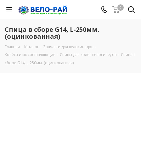
0
Спица в сборе G14, L-250мм.
(оцинкованная)
Главная
-
Каталог
-
Запчасти для велосипедов
-
Колёса и их составляющие
-
Спицы для колес велосипедов
-
Спица в
сборе G14, L-250мм. (оцинкованная)