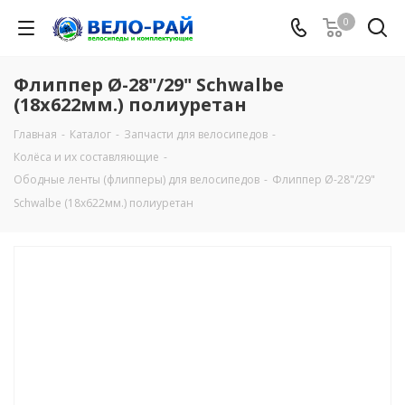
0
Флиппер Ø-28"/29" Schwalbe
(18х622мм.) полиуретан
Главная
-
Каталог
-
Запчасти для велосипедов
-
Колёса и их составляющие
-
Ободные ленты (флипперы) для велосипедов
-
Флиппер Ø-28"/29"
Schwalbe (18х622мм.) полиуретан