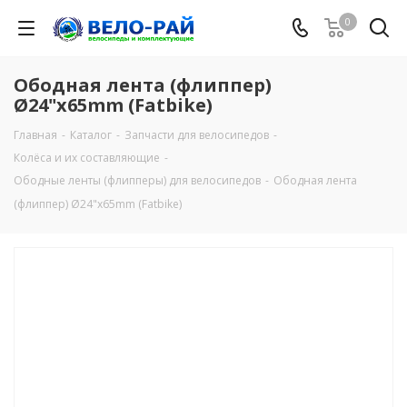
0
Ободная лента (флиппер)
Ø24"x65mm (Fatbike)
Главная
-
Каталог
-
Запчасти для велосипедов
-
Колёса и их составляющие
-
Ободные ленты (флипперы) для велосипедов
-
Ободная лента
(флиппер) Ø24"x65mm (Fatbike)