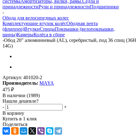
системы
Амортизаторы, вилки, рамы.
Сёдла и
принадлежности
Рули и принадлежности
Подшипники
-
Обода для велосипедных колес
Комплектующие втулок колёс
Ободная лента
(флиппер)
Втулки
Спицы
Покрышки (велопокрышки,
шины)
Камеры
Колёса в сборе
-
Обод 20" алюминиевый (AL), серебристый, под 36 спиц (36H
14G)
Артикул:
401020-2
Производитель:
MAYA
475
₽
В наличии
(1989)
Нашли дешевле?
-
+
В корзину
Купить в 1 клик
Поделиться