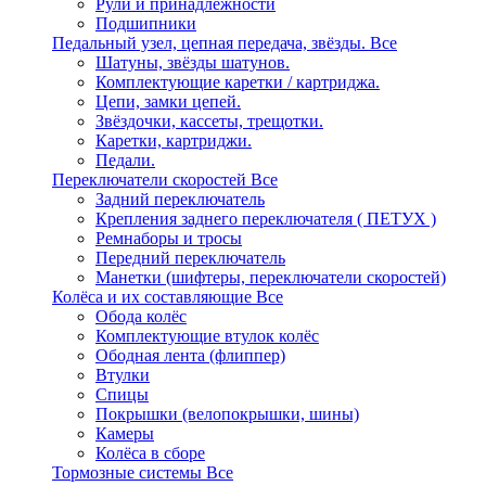
Рули и принадлежности
Подшипники
Педальный узел, цепная передача, звёзды.
Все
Шатуны, звёзды шатунов.
Комплектующие каретки / картриджа.
Цепи, замки цепей.
Звёздочки, кассеты, трещотки.
Каретки, картриджи.
Педали.
Переключатели скоростей
Все
Задний переключатель
Крепления заднего переключателя ( ПЕТУХ )
Ремнаборы и тросы
Передний переключатель
Манетки (шифтеры, переключатели скоростей)
Колёса и их составляющие
Все
Обода колёс
Комплектующие втулок колёс
Ободная лента (флиппер)
Втулки
Спицы
Покрышки (велопокрышки, шины)
Камеры
Колёса в сборе
Тормозные системы
Все