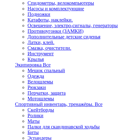
Спидометры, велокомпьютеры
Насосы и комплектующие
Подножки
Катафоты, наклейки.
Освещение, электро-сигналы, генераторы
Противоугонки (ЗАМКИ)
Дополнительные детские сиденья
Латки, клей.
Смазка, очистители.
Инструмент
Крылья
Экипировка
Все
Мешок спальный
Одежда
Велошлемы
Рюкзаки
Перчатки, защита
Мотошлемы
Спортивный инвентарь, тренажёры.
Все
Скейтборды
Ролики
Маты
Палки для скандинавской ходьбы
Биты
Эспандеры