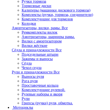
Ручки тормоза
Тормозные диски
Калиперы (машинки дискового тормоза)
Комплекты (ручки, тормоза, соединители)
Комплектующие для тормозов
Колодки
Амортизаторы, вилки, рамы.
Все
Ремкомплекты вилок
Амотризаторы, шарниры рамы.
Вилки с амортизатором
Вилки жёсткие
Сёдла и принадлежности
Все
Подседельные штыри
Зажимы и выносы
Сёдла
Чехол седла
Рули и принадлежности
Все
Выносы руля
Рога руля
Проставочные кольца
Комплектующие рулевой.
Рулевые наборы и якоря
Рули
Грипсы (ручки) руля, обмотка.
Мотоциклы