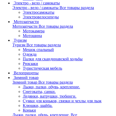
Электро - вело / самокаты
Электро - вело / самокаты
Все товары раздела
Электросамокаты
Электровелосипеды
Мотозапчасти
Мотозапчасти
Все товары раздела
Мотокамера
Мотошина
Туризм
Туризм
Все товары раздела
Мешок спальный
Одежда
Палки для скандинавской ходьбы
Рюкзаки
Туристическая мебель
Велоприцепы
Зимний товар
Зимний товар
Все товары раздела
Лыжи, палки, обувь, крепление.
Снегокаты, санки.
Ледянки, ватрушки, тюбинги.
Сумки для коньков, связки и чехлы для лыж
Клюшки, шайба.
Коньки
Лыжи, палки, обувь, крепление.
Все