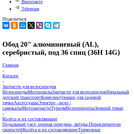
Вконтакте
Telegram
Поделиться
Обод 20" алюминиевый (AL),
серебристый, под 36 спиц (36H 14G)
Главная
-
Каталог
-
Запчасти для велосипедов
Велосипеды
Мотоциклы
Запчасти для велосипедов
Начальный
детский транспорт
Комплектующие для садовой
тачки
Аксессуары
Электро - вело /
самокаты
Мотозапчасти
Туризм
Велоприцепы
Зимний товар
-
Колёса и их составляющие
Педальный узел, цепная передача, звёзды.
Переключатели
скоростей
Колёса и их составляющие
Тормозные