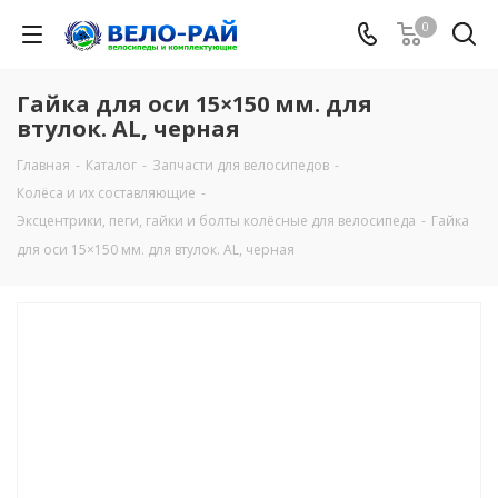
0
Гайка для оси 15×150 мм. для
втулок. AL, черная
Главная
-
Каталог
-
Запчасти для велосипедов
-
Колёса и их составляющие
-
Эксцентрики, пеги, гайки и болты колёсные для велосипеда
-
Гайка
для оси 15×150 мм. для втулок. AL, черная