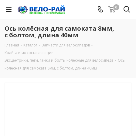
0
Ось колёсная для самоката 8мм,
с болтом, длина 40мм
Главная
-
Каталог
-
Запчасти для велосипедов
-
Колёса и их составляющие
-
Эксцентрики, пеги, гайки и болты колёсные для велосипеда
-
Ось
колёсная для самоката 8мм, с болтом, длина 40мм